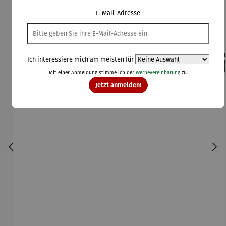
E-Mail-Adresse
Kunden kauften auch
Ich interessiere mich am meisten für
Rabatt
Rabatt
42% gespart
30% gespart
Der
Mit einer Anmeldung stimme ich der
Werbevereinbarung
zu.
Derzeit vergriffen
Jetzt anmelden!