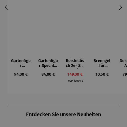
Gartenfigu
Gartenfigu
Beistelltis
Brenngel
Dek
r
r Specht -
ch 2er Set
für
A
Buntspech
Wilson
– Dalias
Gelfeuerst
Regulärer Preis:
Regulärer Preis:
Verkaufspreis:
Regulärer Preis:
Re
94,00 €
84,00 €
149,00 €
10,50 €
79
t Vogel -
Bhire
elle -
Regulärer Preis:
Wilson
FUOCO
UVP
199,00 €
Bhire
Produktgalerie überspringen
Entdecken Sie unsere Neuheiten