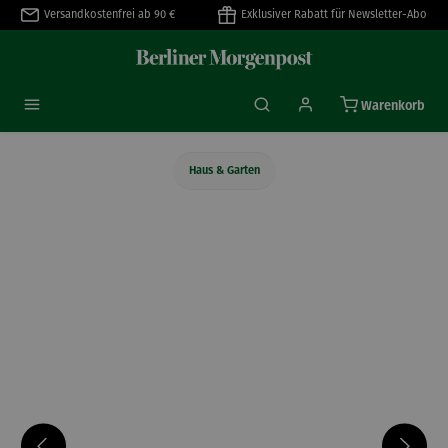
Versandkostenfrei ab 90 €
Exklusiver Rabatt für Newsletter-Abo
alt springen
Warenkorb
Haus & Garten
Bildergalerie überspringen