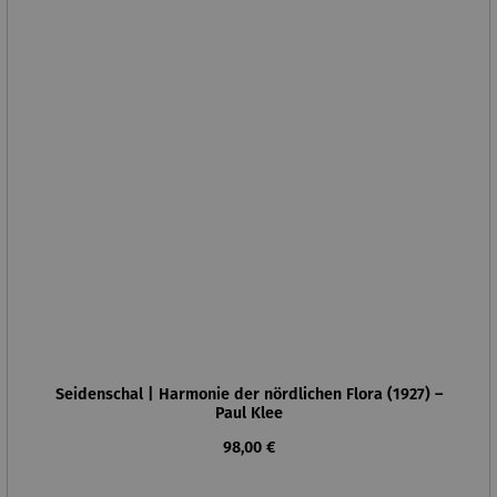
Seidenschal | Harmonie der nördlichen Flora (1927) –
Paul Klee
Regulärer Preis:
98,00 €