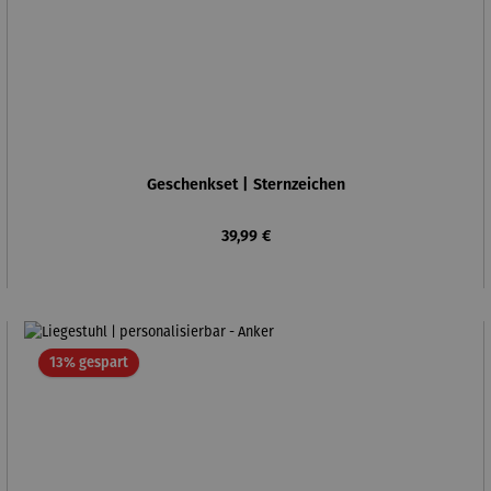
Geschenkset | Sternzeichen
Regulärer Preis:
39,99 €
Rabatt
13% gespart