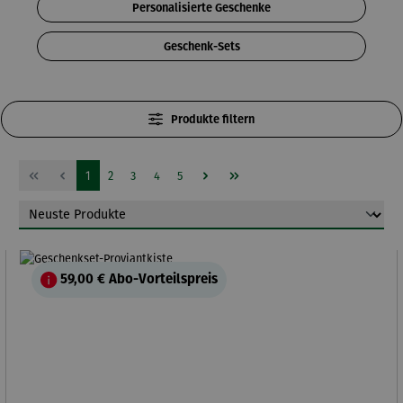
Personalisierte Geschenke
Geschenk-Sets
Produkte filtern
Seite
Seite
Seite
Seite
Seite
1
2
3
4
5
59,00 €
Abo-Vorteilspreis