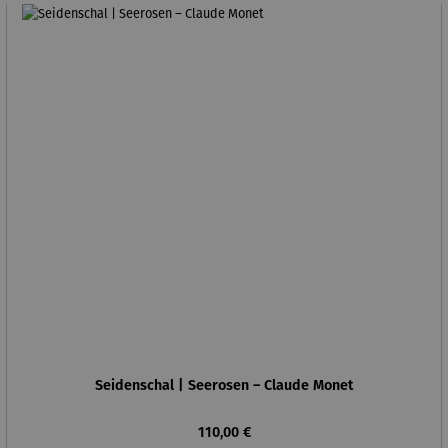
Seidenschal | Seerosen – Claude Monet
Regulärer Preis:
110,00 €