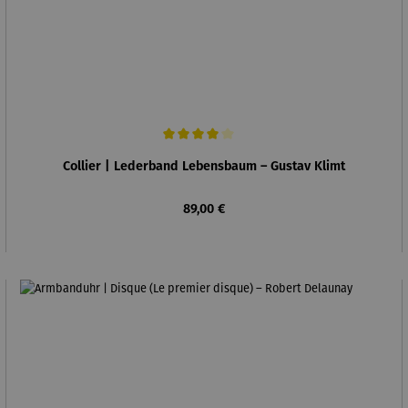
Durchschnittliche Bewertung von 4 von 5 Sternen
Collier | Lederband Lebensbaum – Gustav Klimt
Regulärer Preis:
89,00 €