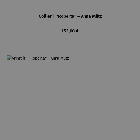
Collier | "Roberta" – Anna Mütz
Regulärer Preis:
155,00 €