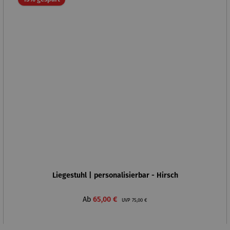
Liegestuhl | personalisierbar - Hirsch
Verkaufspreis:
Regulärer Preis:
Ab
65,00 €
UVP
75,00 €