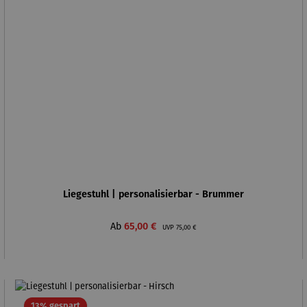
Liegestuhl | personalisierbar - Brummer
Verkaufspreis:
Regulärer Preis:
Ab
65,00 €
UVP
75,00 €
Rabatt
13% gespart