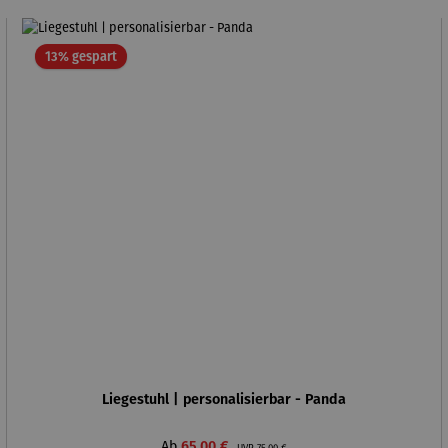
Rabatt
13% gespart
Liegestuhl | personalisierbar - Panda
Verkaufspreis:
Regulärer Preis:
Ab
65,00 €