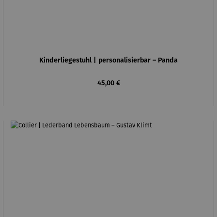
Kinderliegestuhl | personalisierbar – Panda
Regulärer Preis:
45,00 €