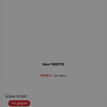
Vase FRAPPEE
Verkaufspreis:
Regulärer Preis:
99,00 €
UVP
119,00 €
Rabatt
17% gespart