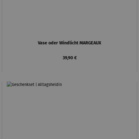
Vase oder Windlicht MARGEAUX
Regulärer Preis:
39,90 €