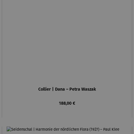
Collier | Dana – Petra Waszak
Regulärer Preis:
188,00 €