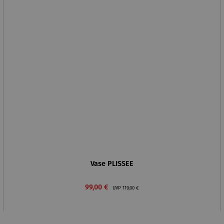
Vase PLISSEE
Verkaufspreis:
Regulärer Preis:
99,00 €
UVP
119,00 €