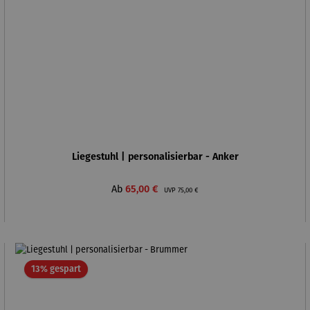
Liegestuhl | personalisierbar - Anker
Verkaufspreis:
Regulärer Preis:
Ab
65,00 €
UVP
75,00 €
Rabatt
13% gespart