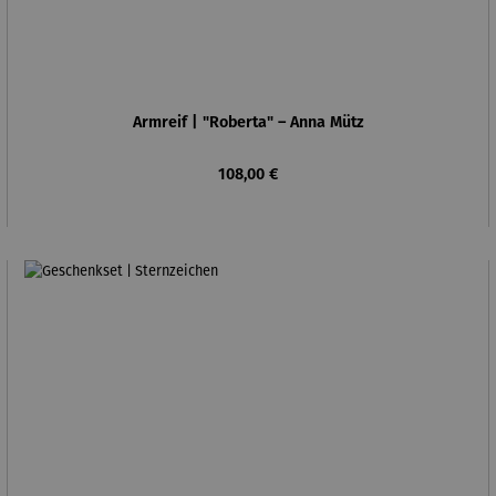
Armreif | "Roberta" – Anna Mütz
Regulärer Preis:
108,00 €