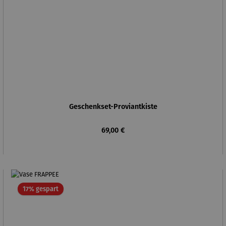
Geschenkset-Proviantkiste
Regulärer Preis:
69,00 €
Rabatt
17% gespart