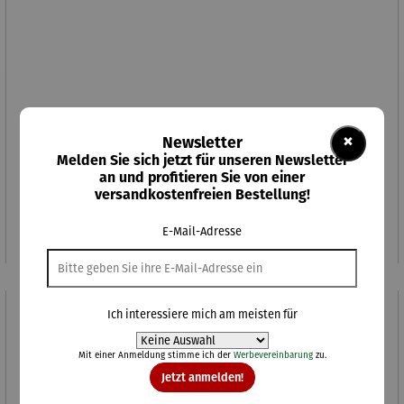
×
Newsletter
Melden Sie sich jetzt für unseren Newsletter
Gartenliege – Deckchair Yacht
an und profitieren Sie von einer
versandkostenfreien Bestellung!
Regulärer Preis:
199,00 €
E-Mail-Adresse
Ich interessiere mich am meisten für
Rabatt
14% gespart
Mit einer Anmeldung stimme ich der
Werbevereinbarung
zu.
Jetzt anmelden!