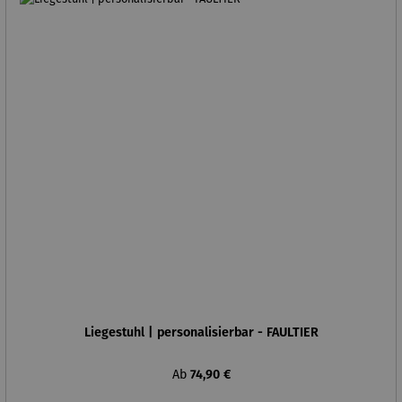
Liegestuhl | personalisierbar - FAULTIER
Regulärer Preis:
Ab
74,90 €