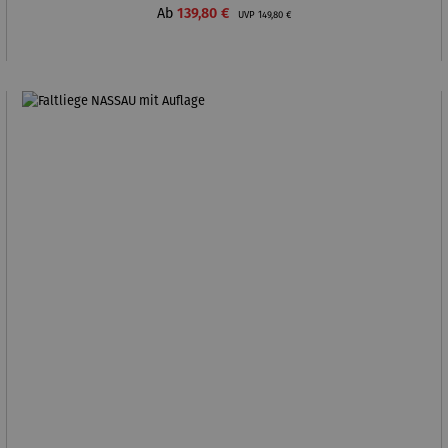
Verkaufspreis:
Regulärer Preis:
Ab
139,80 €
UVP
149,80 €