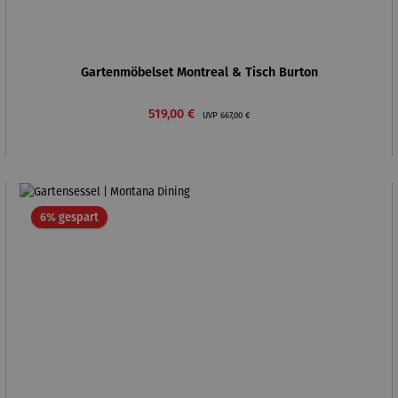
Gartenmöbelset Montreal & Tisch Burton
Verkaufspreis:
Regulärer Preis:
519,00 €
UVP
667,00 €
Rabatt
6% gespart