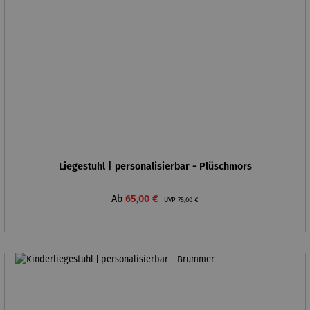
Liegestuhl | personalisierbar - Plüschmors
Verkaufspreis:
Regulärer Preis:
Ab
65,00 €
UVP
75,00 €