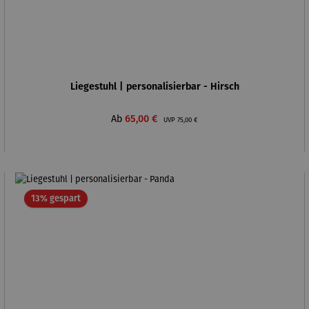
Liegestuhl | personalisierbar - Hirsch
Verkaufspreis:
Regulärer Preis:
Ab
65,00 €
UVP
75,00 €
Rabatt
13% gespart