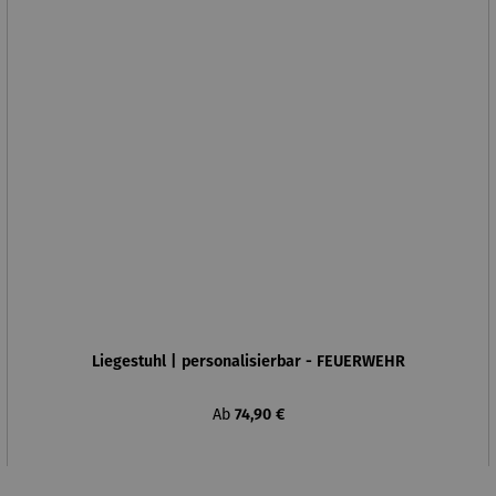
Liegestuhl | personalisierbar - FEUERWEHR
Regulärer Preis:
Ab
74,90 €