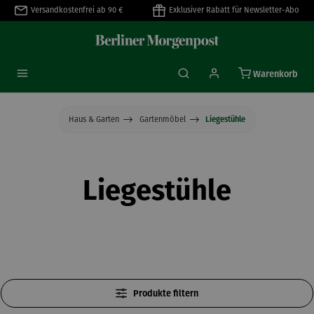
Versandkostenfrei ab 90 €
Exklusiver Rabatt für Newsletter-Abo
alt springen
Warenkorb
Haus & Garten
Gartenmöbel
Liegestühle
Liegestühle
Produkte filtern