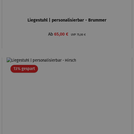
Liegestuhl | personalisierbar - Brummer
Verkaufspreis:
Regulärer Preis:
Ab
65,00 €
UVP
75,00 €
Rabatt
13% gespart