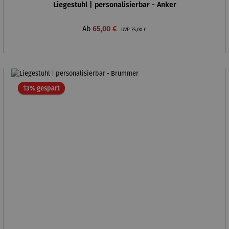
Liegestuhl | personalisierbar - Anker
Verkaufspreis:
Regulärer Preis:
Ab
65,00 €
UVP
75,00 €
Rabatt
13% gespart