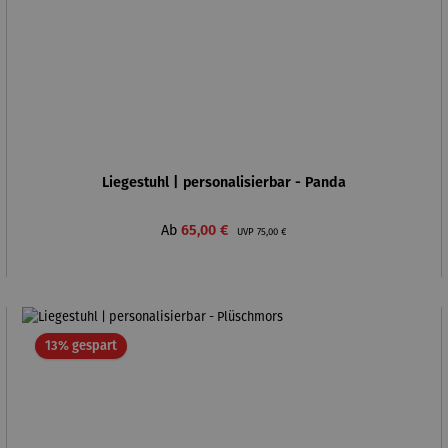
Liegestuhl | personalisierbar - Panda
Verkaufspreis:
Regulärer Preis:
Ab
65,00 €
UVP
75,00 €
Rabatt
13% gespart