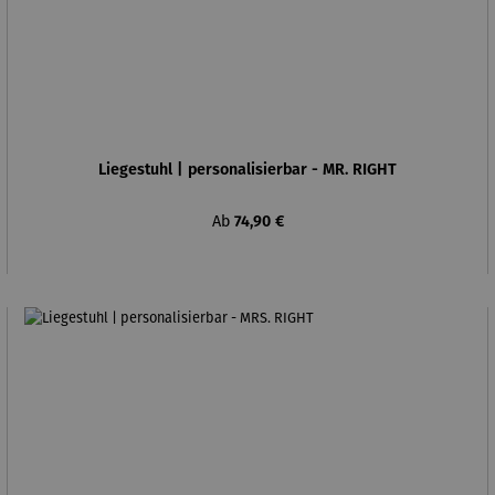
Liegestuhl | personalisierbar - MR. RIGHT
Regulärer Preis:
Ab
74,90 €