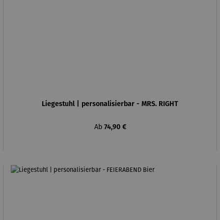
Liegestuhl | personalisierbar - MRS. RIGHT
Regulärer Preis:
Ab
74,90 €