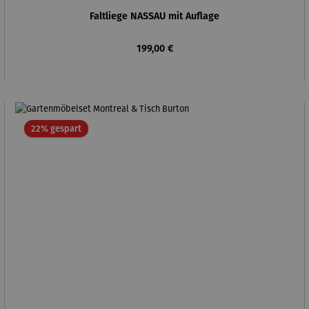
Faltliege NASSAU mit Auflage
Regulärer Preis:
199,00 €
Rabatt
22% gespart