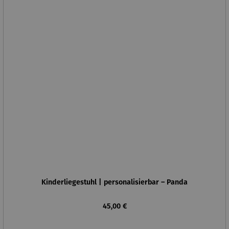
Kinderliegestuhl | personalisierbar – Panda
Regulärer Preis:
45,00 €