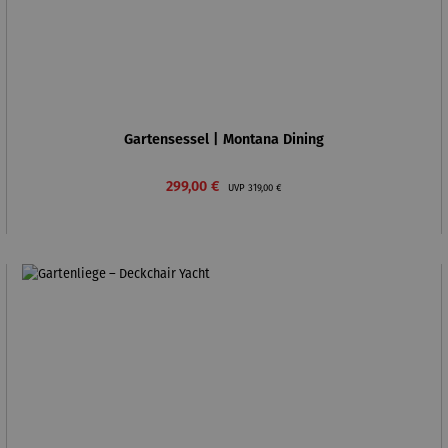
Gartensessel | Montana Dining
Verkaufspreis:
Regulärer Preis:
299,00 €
UVP
319,00 €