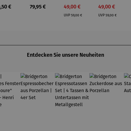
feuerst
aus
aus
gulärer Preis:
Regulärer Preis:
Verkaufspreis:
Verkaufspreis
,50 €
79,95 €
49,00 €
49,00 €
lle -
Kunststei
Kunststei
Regulärer Preis:
Regulärer Preis:
UOCO
n | Farmi
n | Papa
UVP
59,00 €
UVP
59,00 €
Schlumpf
Entdecken Sie unsere Neuheiten