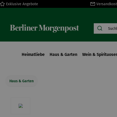
Exklusive Angebote
Versandkost
springen
Zur Hauptnavigation springen
Heimatliebe
Haus & Garten
Wein & Spirituose
Haus & Garten
Bildergalerie überspringen