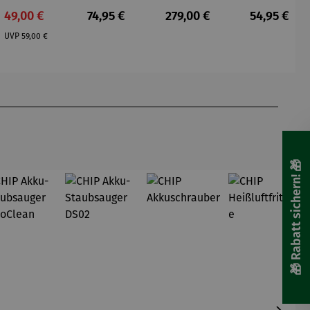
aus
m
m mit
- Schwarz
:
Verkaufspreis:
Regulärer Preis:
Regulärer Preis:
Regulärer P
49,00 €
74,95 €
279,00 €
54,95 €
Kunststei
Beleuchtu
Regulärer Preis:
n |
ngssatz
UVP
59,00 €
Schlumpfi
ne
🎁 Rabatt sichern! 🎁