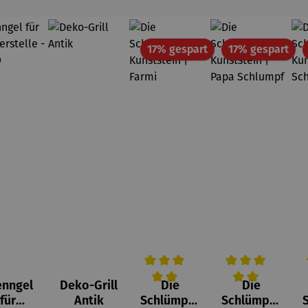
Rabatt
Rab
17% gespart
17% gespart
enngel
Deko-Grill
Die
Die
Durchschnittliche Bewertung von 
Durchschnittlich
D
für
Antik
Schlümpfe
Schlümpfe