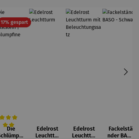
att
Rabatt
17% gespart
Die
Edelrost
Edelrost
Fackelstä
5 von 5 Sternen
e Bewertung von 5 von 5 Sternen
urchschnittliche Bewertung von 5 von 5 Sternen
Schlümpfe
Leuchttur
Leuchttur
nder BASO