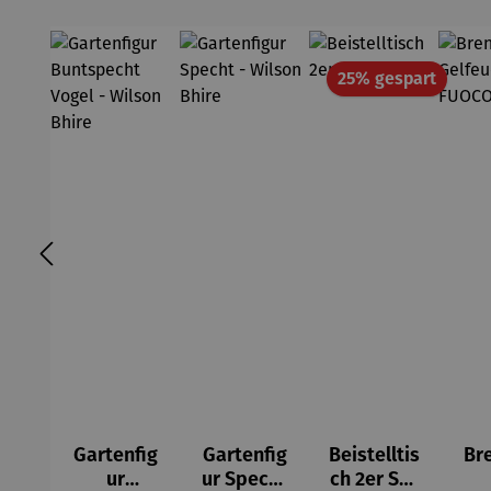
Rabatt
25% gespart
Gartenfig
Gartenfig
Beistelltis
Br
ur
ur Specht
ch 2er Set