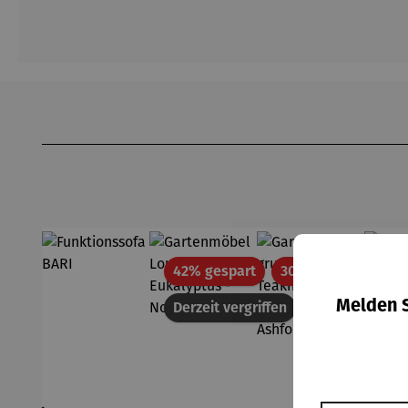
Produktgalerie überspringen
Rabatt
Rabatt
42% gespart
30% gespart
Melden S
Derzeit vergriffen