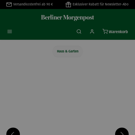
Versandkostenfrei ab 90 €
Exklusiver Rabatt für Newsletter-Abo
alt springen
Warenkorb
Haus & Garten
Bildergalerie überspringen