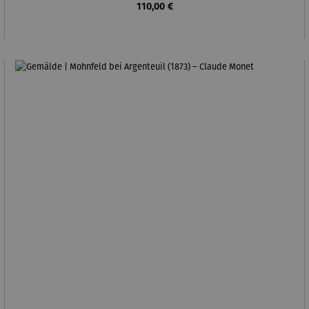
Regulärer Preis:
110,00 €