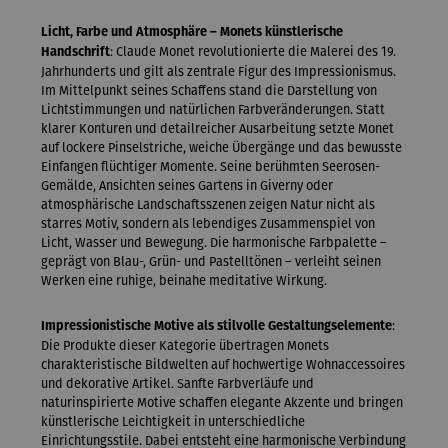
Licht, Farbe und Atmosphäre – Monets künstlerische
: Claude Monet revolutionierte die Malerei des 19.
Handschrift
Jahrhunderts und gilt als zentrale Figur des Impressionismus.
Im Mittelpunkt seines Schaffens stand die Darstellung von
Lichtstimmungen und natürlichen Farbveränderungen. Statt
klarer Konturen und detailreicher Ausarbeitung setzte Monet
auf lockere Pinselstriche, weiche Übergänge und das bewusste
Einfangen flüchtiger Momente. Seine berühmten Seerosen-
Gemälde, Ansichten seines Gartens in Giverny oder
atmosphärische Landschaftsszenen zeigen Natur nicht als
starres Motiv, sondern als lebendiges Zusammenspiel von
Licht, Wasser und Bewegung. Die harmonische Farbpalette –
geprägt von Blau-, Grün- und Pastelltönen – verleiht seinen
Werken eine ruhige, beinahe meditative Wirkung.
:
Impressionistische Motive als stilvolle Gestaltungselemente
Die Produkte dieser Kategorie übertragen Monets
charakteristische Bildwelten auf hochwertige Wohnaccessoires
und dekorative Artikel. Sanfte Farbverläufe und
naturinspirierte Motive schaffen elegante Akzente und bringen
künstlerische Leichtigkeit in unterschiedliche
Einrichtungsstile. Dabei entsteht eine harmonische Verbindung