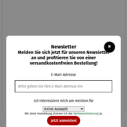
×
Newsletter
Melden Sie sich jetzt für unseren Newsletter
an und profitieren Sie von einer
versandkostenfreien Bestellung!
E-Mail-Adresse
Seidenschal | Das Mohnfeld bei Argenteuil - Les
coquelicots à Argenteuil – (1873) – Claude Monet
Regulärer Preis:
110,00 €
Ich interessiere mich am meisten für
Mit einer Anmeldung stimme ich der
Werbevereinbarung
zu.
Jetzt anmelden!