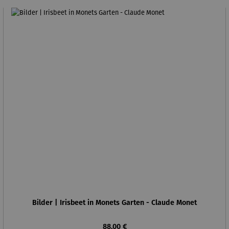
Bilder | Irisbeet in Monets Garten - Claude Monet
Regulärer Preis:
88,00 €