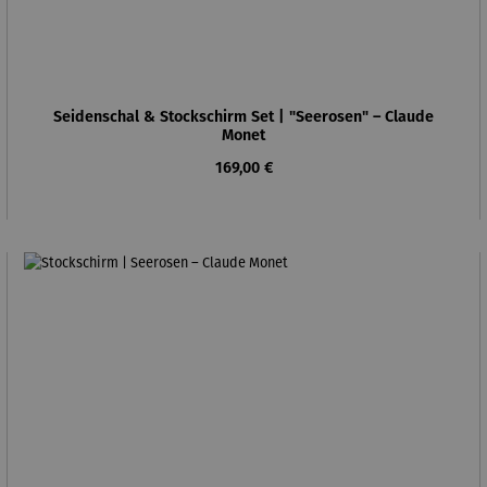
Seidenschal & Stockschirm Set | "Seerosen" – Claude
Monet
Regulärer Preis:
169,00 €