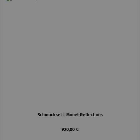
Schmuckset | Monet Reflections
Regulärer Preis:
920,00 €