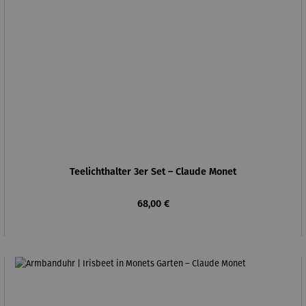
Teelichthalter 3er Set – Claude Monet
Regulärer Preis:
68,00 €