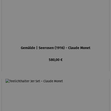
Gemälde | Seerosen (1916) - Claude Monet
Regulärer Preis:
580,00 €