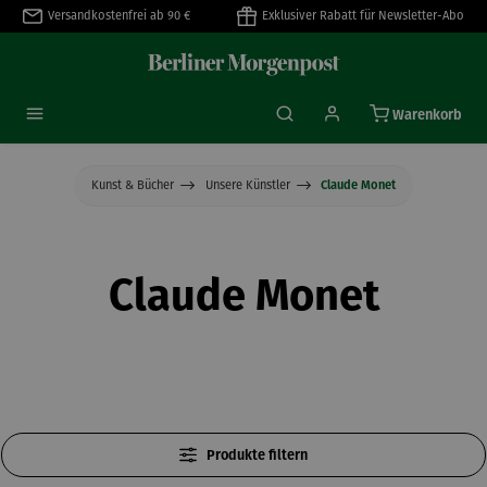
Versandkostenfrei ab 90 €
Exklusiver Rabatt für Newsletter-Abo
alt springen
Warenkorb
Kunst & Bücher
Unsere Künstler
Claude Monet
Claude Monet
Produkte filtern