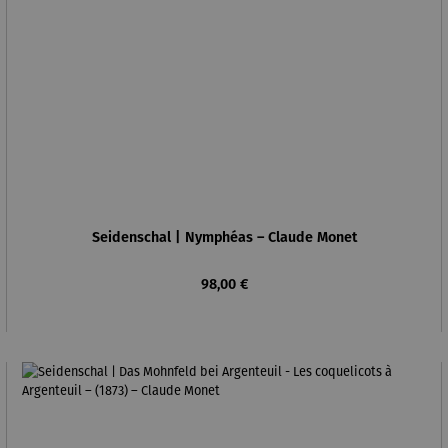
Seidenschal | Nymphéas – Claude Monet
Regulärer Preis:
98,00 €