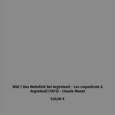
Bild | Das Mohnfeld bei Argenteuil - Les coquelicots à
Argenteuil (1873) - Claude Monet
Regulärer Preis:
520,00 €