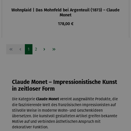
Wohnplaid | Das Mohnfeld bei Argenteuil (1873) – Claude
Monet
Regulärer Preis:
178,00 €
Seite
Seite
1
2
Claude Monet – Impressionistische Kunst
in zeitloser Form
Die Kategorie
vereint ausgewählte Produkte, die
Claude Monet
die faszinierende Welt des französischen Impressionisten auf
stilvolle Weise in moderne Wohn- und Geschenkideen
übersetzen. Die kunstvoll gestalteten Artikel greifen bekannte
Motive auf und verbinden ästhetischen Anspruch mit
dekorativer Funktion.