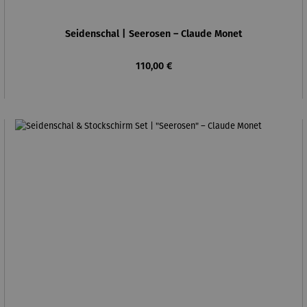
Seidenschal | Seerosen – Claude Monet
Regulärer Preis:
110,00 €