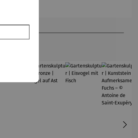
Britto
en