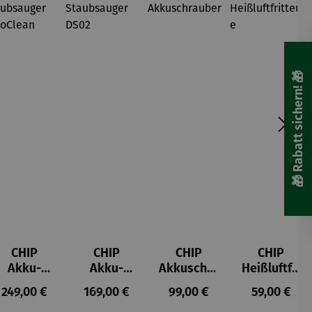
🎁 Rabatt sichern! 🎁
CHIP
CHIP
CHIP
CHIP
Akku-
Akku-
Akkuschra
Heißluftfri
Staubsau
Staubsau
uber
tteuse
s:
Regulärer Preis:
Regulärer Preis:
Regulärer Preis:
Regulärer P
249,00 €
169,00 €
99,00 €
59,00 €
ger
ger DS02