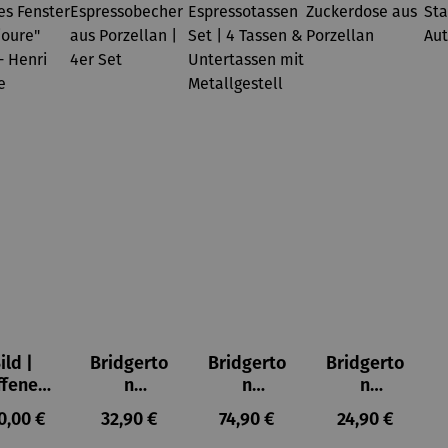
ild |
Bridgerto
Bridgerto
Bridgerto
ffenes
n
n
n
ster in
Espresso
Espressot
Zuckerdo
ulärer Preis:
Regulärer Preis:
Regulärer Preis:
Regulärer Prei
0,00 €
32,90 €
74,90 €
24,90 €
lioure"
becher
assen Set
se aus