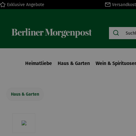
Exklusive Angebote
Versandkost
springen
Zur Hauptnavigation springen
Heimatliebe
Haus & Garten
Wein & Spirituose
Haus & Garten
Bildergalerie überspringen