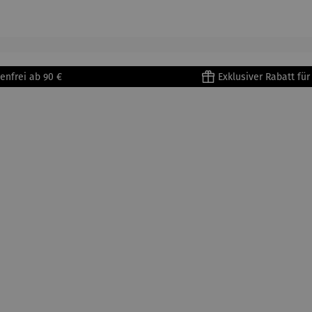
905) -
aus
| 4 Tassen
Porzellan
enri
Porzellan
&
tisse
| 4er Set
Untertass
en mit
Metallges
enfrei ab 90 €
Exklusiver Rabatt fü
tell