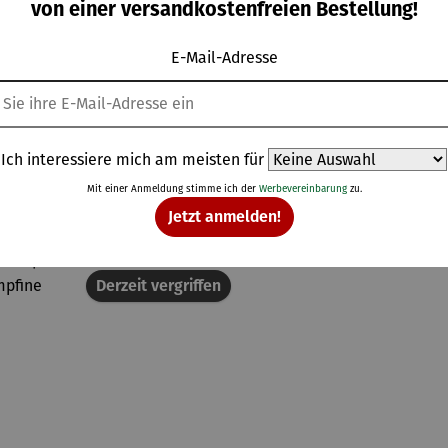
| Papa
n |
P
59,00 €
UVP
59,00 €
UVP
55,00 €
von einer versandkostenfreien Bestellung!
hlumpf
Schlumpfi
ne
E-Mail-Adresse
Topseller aus der Kategorie Skulpturen
Ich interessiere mich am meisten für
Mit einer Anmeldung stimme ich der
Werbevereinbarung
zu.
Jetzt anmelden!
Rabatt
Rabatt
% gespart
18% gespart
Derzeit vergriffen
Derzeit vergriff
Derzeit vergriffen