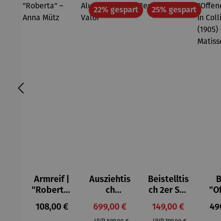
Rabatt
Rabatt
22% gespart
25% gespart
Armreif |
Ausziehtis
Beistelltis
B
"Roberta"
ch
ch 2er Set
"O
– Anna
Aluminium
– Dalias
Fen
Regulärer Preis:
Verkaufspreis:
Verkaufspreis:
Reg
108,00 €
699,00 €
149,00 €
49
Mütz
– Valor
Col
Regulärer Preis:
Regulärer Preis:
UVP
899,00 €
UVP
199,00 €