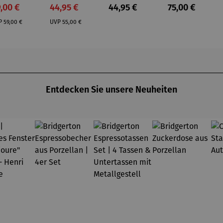
aus
ar
rkaufspreis:
Verkaufspreis:
Regulärer Preis:
Regulärer Prei
,00 €
44,95 €
44,95 €
75,00 €
ststei
Regulärer Preis:
Regulärer Preis:
n |
P
59,00 €
UVP
55,00 €
lumpfi
ne
Entdecken Sie unsere Neuheiten