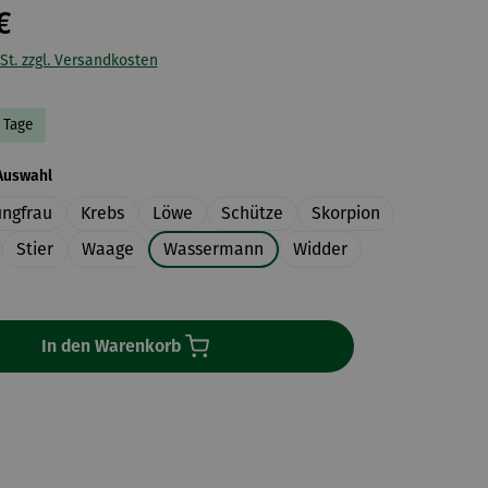
€
St. zzgl. Versandkosten
3 Tage
auswählen
Auswahl
ungfrau
Krebs
Löwe
Schütze
Skorpion
Stier
Waage
Wassermann
Widder
In den Warenkorb