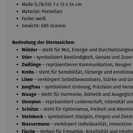
Maße (L/B/H): 7 x 13 x 24 cm
Material: Porzellan
Farbe: weiß
Gewicht: 686 Gramm
Bedeutung der Sternzeichen:
– steht für Mut, Energie und Durchsetzungs
Widder
– symbolisiert Beständigkeit, Genuss und Zuver
Stier
– repräsentieren Kommunikation, Neugier u
Zwillinge
– steht für Sensibilität, Fürsorge und emotiona
Krebs
– verkörpert Selbstbewusstsein, Stärke und Gr
Löwe
– symbolisiert Ordnung, Präzision und Ver
Jungfrau
– steht für Harmonie, Ästhetik und Ausgeglic
Waage
– repräsentiert Leidenschaft, Intensität un
Skorpion
– steht für Optimismus, Freiheit und Abente
Schütze
– symbolisiert Disziplin, Ehrgeiz und Zielst
Steinbock
– verkörpert Individualität, Innovatio
Wassermann
– stehen für Empathie, Kreativität und Intuiti
Fische