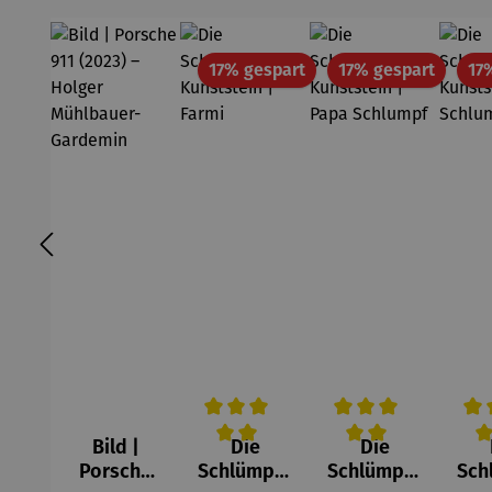
Rabatt
Rabatt
17% gespart
17% gespart
17
Bild |
Die
Die
Durchschnittliche Bewertung von 5 v
Durchschnittliche Be
Durc
Porsche
Schlümpfe
Schlümpfe
Sch