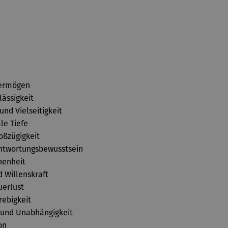
vermögen
lässigkeit
nd Vielseitigkeit
le Tiefe
oßzügigkeit
antwortungsbewusstsein
henheit
d Willenskraft
uerlust
rebigkeit
n und Unabhängigkeit
on