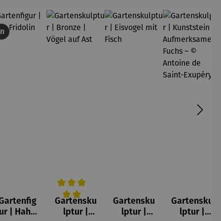
en
Gartenfig
Gartensku
Gartensku
Gartensku
Durchschnittliche Bewertung von 5 von 5 Stern
ur | Hahn
lptur |
lptur |
lptur |