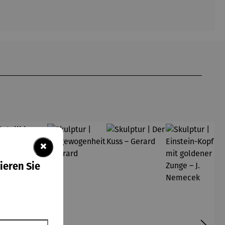
49,50 €
×
att
Abo-
Vorteilsprei
ieren Sie
s