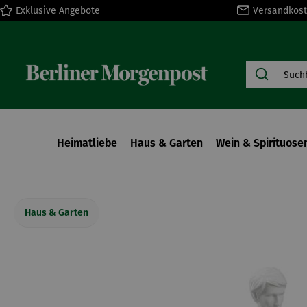
Exklusive Angebote
Versandkost
springen
Zur Hauptnavigation springen
Heimatliebe
Haus & Garten
Wein & Spirituose
Haus & Garten
Bildergalerie überspringen