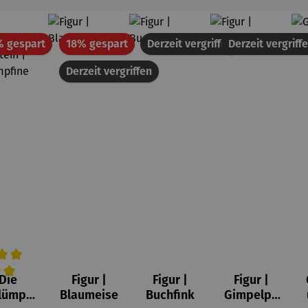
Rabatt
Rabatt
% gespart
18% gespart
Derzeit vergriffen
Derzeit vergriff
Derzeit vergriffen
Die
Figur |
Figur |
Figur |
on 5 Sternen
wertung von 5 von 5 Sternen
hschnittliche Bewertung von 5 von 5 Sternen
lümpfe
Blaumeise
Buchfink
Gimpelpa