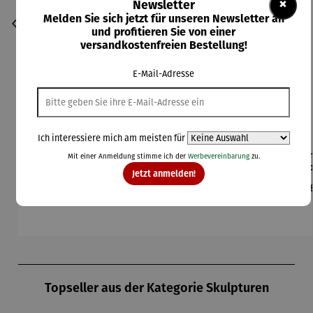
×
Newsletter
Melden Sie sich jetzt für unseren Newsletter an
und profitieren Sie von einer
versandkostenfreien Bestellung!
E-Mail-Adresse
Ich interessiere mich am meisten für
Bilder im
Collier |
Gartenfigu
Gartenfigu
Gem
Mit einer Anmeldung stimme ich der
Werbevereinbarung
zu.
Durchschnittliche Bewertung von 5 von 5 Sternen
3er-Set |
Sonnensc
r
r Specht -
Co
Jetzt anmelden!
Wassily
heibe mit
Buntspech
Wilson
L
Regulärer Preis:
Regulärer Preis:
Regulärer Preis:
Regulärer Preis:
Reg
395,00 €
260,00 €
94,00 €
84,00 €
39
Kandinsky
Malachitp
t Vogel -
Bhire
ger
erlen –
Wilson
Mi
Petra
Bhire
F
Waszak
Produktgalerie überspringen
Topseller aus der Kategorie Skulpturen