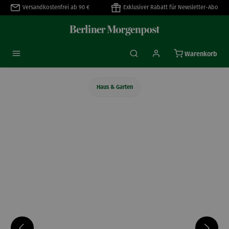
Versandkostenfrei ab 90 €
Exklusiver Rabatt für Newsletter-Abo
alt springen
Warenkorb
Haus & Garten
Bildergalerie überspringen