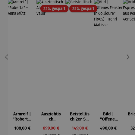
Rabatt
Rabatt
22% gespart
25% gespart
Armreif |
Ausziehtis
Beistelltis
Bild |
Bri
"Roberta"
ch
ch 2er Set
"Offenes
– Anna
Aluminium
– Dalias
Fenster in
Esp
Regulärer Preis:
Verkaufspreis:
Verkaufspreis:
Regulärer Preis:
Re
108,00 €
699,00 €
149,00 €
490,00 €
32
Mütz
– Valor
Collioure"
ech
Regulärer Preis:
Regulärer Preis:
(1905) -
Por