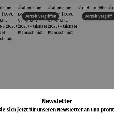
Derzeit vergriffen
Derzeit vergriff
Newsletter
minium
Aluminium
Aluminium
Bild |
ition |
-Edition |
-Edition |
Buddha
ie sich jetzt für unseren Newsletter an und profit