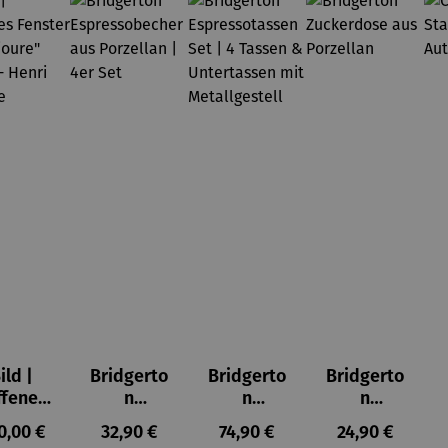
ild |
Bridgerto
Bridgerto
Bridgerto
ffenes
n
n
n
ster in
Espresso
Espressot
Zuckerdo
ulärer Preis:
Regulärer Preis:
Regulärer Preis:
Regulärer Prei
0,00 €
32,90 €
74,90 €
24,90 €
lioure"
becher
assen Set
se aus