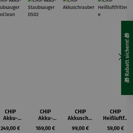
🎁 Rabatt sichern! 🎁
CHIP
CHIP
CHIP
CHIP
Akku-
Akku-
Akkuschra
Heißluftfri
Staubsau
Staubsau
uber
tteuse
s:
Regulärer Preis:
Regulärer Preis:
Regulärer Preis:
Regulärer P
249,00 €
169,00 €
99,00 €
59,00 €
ger
ger DS02