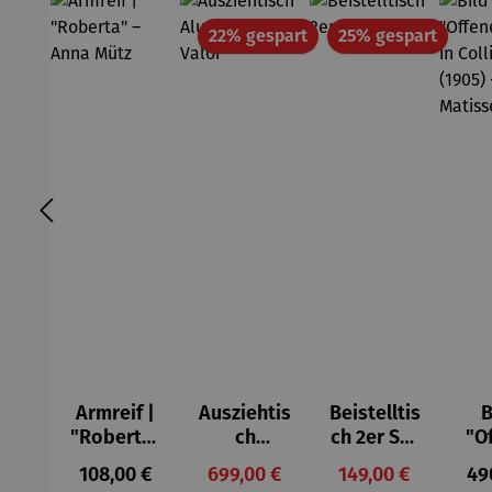
Rabatt
Rabatt
22% gespart
25% gespart
Armreif |
Ausziehtis
Beistelltis
B
"Roberta"
ch
ch 2er Set
"O
– Anna
Aluminium
– Dalias
Fen
Regulärer Preis:
Verkaufspreis:
Verkaufspreis:
Reg
108,00 €
699,00 €
149,00 €
49
Mütz
– Valor
Col