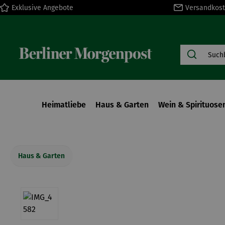
Exklusive Angebote
Versandkost
springen
Zur Hauptnavigation springen
Heimatliebe
Haus & Garten
Wein & Spirituose
Haus & Garten
Bildergalerie überspringen