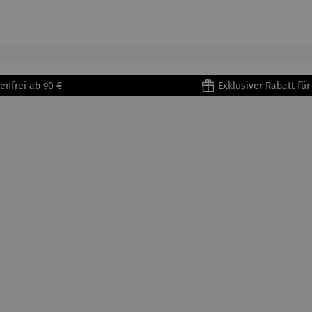
905) -
aus
| 4 Tassen
Porzellan
enri
Porzellan
&
tisse
| 4er Set
Untertass
en mit
Metallges
enfrei ab 90 €
Exklusiver Rabatt fü
tell