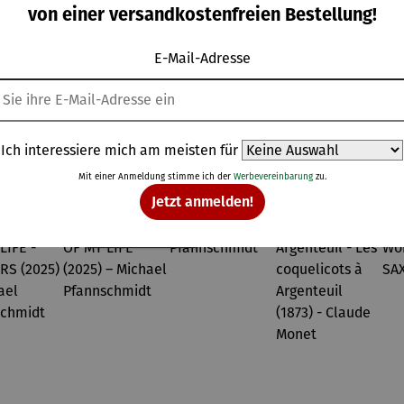
VE OF
LOVE OF
LOVE OF
ulärer Preis:
Regulärer Preis:
Regulärer Preis:
Regulärer Prei
von einer versandkostenfreien Bestellung!
8,00 €
288,00 €
298,00 €
159,00 €
LIFE -
MY LIFE
MY LIFE
OWERS
(2025) –
(2025) –
E-Mail-Adresse
025) –
Michael
Michael
chael
Pfannsch
Pfannsch
annsch
midt
midt
midt
Topseller aus der Kategorie Gemälde & Bilder
Ich interessiere mich am meisten für
Mit einer Anmeldung stimme ich der
Werbevereinbarung
zu.
Jetzt anmelden!
Derzeit vergriffen