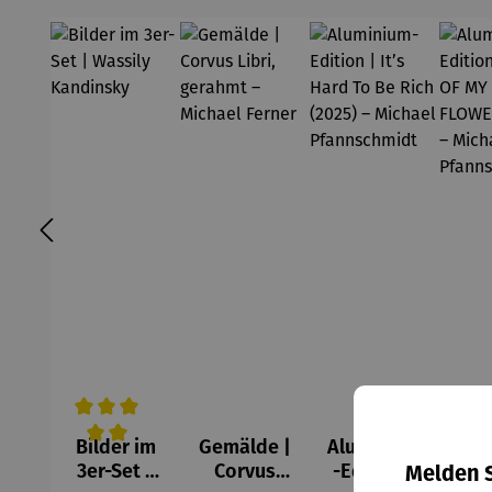
Bilder im
Gemälde |
Aluminium
Alu
Durchschnittliche Bewertung von 5 von 5 Sternen
3er-Set |
Corvus
-Edition |
-Ed
Melden S