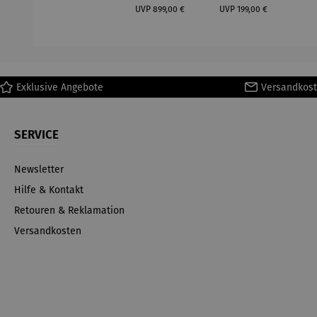
Regulärer Preis:
Regulärer Preis:
(1
UVP
899,00 €
UVP
199,00 €
H
Ma
Exklusive Angebote
Versandkost
SERVICE
Newsletter
Hilfe & Kontakt
Retouren & Reklamation
Versandkosten