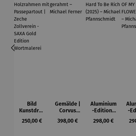
Bild
Gemälde |
Aluminium
Alu
Kunstdruc
Corvus
-Edition |
-Ed
k im
Libri,
It’s Hard
LO
Regulärer Preis:
Regulärer Preis:
Regulärer Preis:
Reg
250,00 €
398,00 €
298,00 €
29
Holzrahm
gerahmt –
To Be Rich
MY 
en mit
Michael
(2025) –
FL