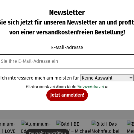
Newsletter
ie sich jetzt für unseren Newsletter an und profit
von einer versandkostenfreien Bestellung!
ild |
Bild | Herz
Bild | Jim
Bild |
eddie
und Liebe
Morrison -
Joseph
E-Mail-Adresse
cury -
-
Wortmale
Beuys -
gulärer Preis:
Verkaufspreis:
Regulärer Preis:
Regulärer Prei
0,00 €
189,00 €
210,00 €
210,00 €
rtmale
Wortmale
rei SAXA
Wortmale
Regulärer Preis:
i SAXA
rei SAXA
Edition
rei SAXA
UVP
210,00 €
ition
Edition
Edition
Ich interessiere mich am meisten für
Mit einer Anmeldung stimme ich der
Werbevereinbarung
zu.
Jetzt anmelden!
Topseller aus der Kategorie Kunst
Derzeit vergriffen