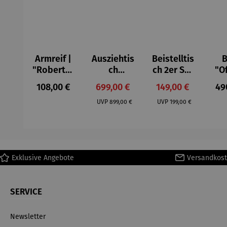
Armreif |
Ausziehtis
Beistelltis
B
"Roberta"
ch
ch 2er Set
"O
– Anna
Aluminium
– Dalias
Fen
Regulärer Preis:
Verkaufspreis:
Verkaufspreis:
Reg
108,00 €
699,00 €
149,00 €
49
Mütz
– Valor
Col
Regulärer Preis:
Regulärer Preis:
(1
UVP
899,00 €
UVP
199,00 €
H
Ma
Exklusive Angebote
Versandkost
SERVICE
Newsletter