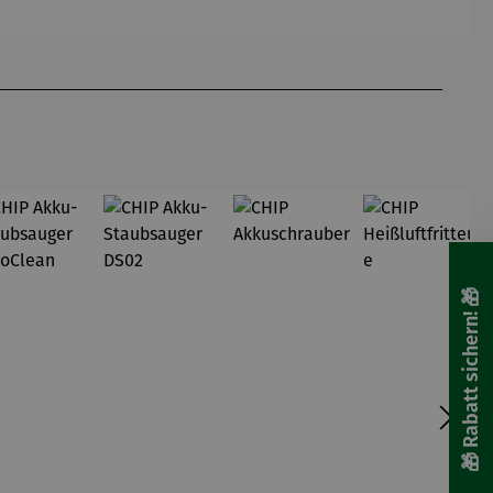
Edition
-
Edition
Gardemin
🎁 Rabatt sichern! 🎁