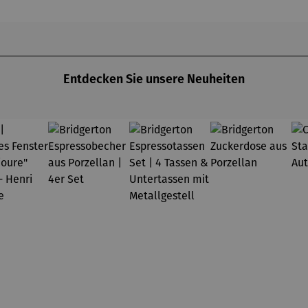
025) –
Michael
coquelico
chael
Pfannsch
ts à
annsch
midt
Argenteuil
midt
(1873) -
Claude
Monet
Entdecken Sie unsere Neuheiten