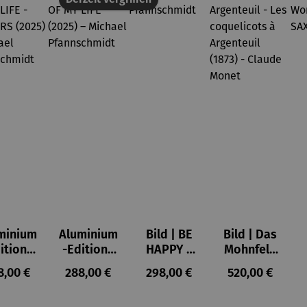
minium
Aluminium
Bild | BE
Bild | Das
ition |
-Edition |
HAPPY –
Mohnfeld
VE OF
LOVE OF
Michael
bei
ulärer Preis:
Regulärer Preis:
Regulärer Preis:
Regulärer Prei
8,00 €
288,00 €
298,00 €
520,00 €
LIFE -
MY LIFE
Pfannsch
Argenteuil
OWERS
(2025) –
midt
- Les