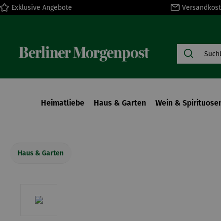
Exklusive Angebote
Versandkost
springen
Zur Hauptnavigation springen
Heimatliebe
Haus & Garten
Wein & Spirituose
Haus & Garten
Bildergalerie überspringen