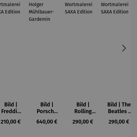
Bild |
Bild |
Bild |
Bild | The
Freddie
Porsche
Rolling
Beatles -
Mercury -
911 (2023)
Stones -
Wortmale
s:
Regulärer Preis:
Regulärer Preis:
Regulärer Preis:
Regulärer P
210,00 €
640,00 €
290,00 €
290,00 €
Wortmale
– Holger
Wortmale
rei SAXA
rei SAXA
Mühlbauer
rei SAXA
Edition