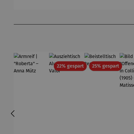
Passepart
Ferner
Michael
(2
out |
Pfannsch
Mi
Zeche
midt
Pf
Produktgalerie überspringen
Zollverein
- SAXA
Gold
Edition
Wortmale
rei
Rabatt
Rabatt
22% gespart
25% gespart