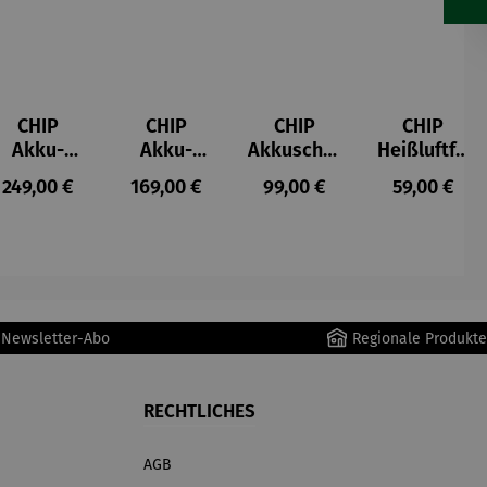
CHIP
CHIP
CHIP
CHIP
Akku-
Akku-
Akkuschra
Heißluftfri
Staubsau
Staubsau
uber
tteuse
s:
Regulärer Preis:
Regulärer Preis:
Regulärer Preis:
Regulärer P
249,00 €
169,00 €
99,00 €
59,00 €
ger
ger DS02
AutoClean
r Newsletter-Abo
Regionale Produkte
RECHTLICHES
AGB