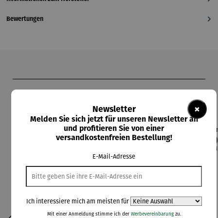
Bewertungen
Produktgalerie überspringen
Kunden kauften auch
×
Newsletter
Melden Sie sich jetzt für unseren Newsletter an
und profitieren Sie von einer
versandkostenfreien Bestellung!
Rabatt
42% gespart
Derzeit vergriffen
Derzeit vergriffen
E-Mail-Adresse
Ich interessiere mich am meisten für
Mit einer Anmeldung stimme ich der
Werbevereinbarung
zu.