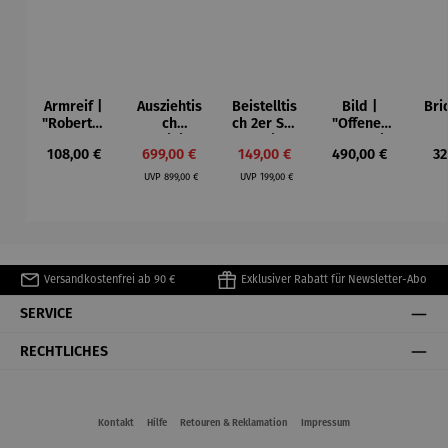
Armreif |
Ausziehtis
Beistelltis
Bild |
Bri
"Roberta"
ch
ch 2er Set
"Offenes
– Anna
Aluminium
– Dalias
Fenster in
Esp
Regulärer Preis:
Verkaufspreis:
Verkaufspreis:
Regulärer Preis:
Re
108,00 €
699,00 €
149,00 €
490,00 €
32
Mütz
– Valor
Collioure"
ech
Regulärer Preis:
Regulärer Preis:
(1905) -
Por
UVP
899,00 €
UVP
199,00 €
Henri
| 4
Matisse
Versandkostenfrei ab 90 €
Exklusiver Rabatt für Newsletter-Abo
SERVICE
RECHTLICHES
Kontakt
Hilfe
Retouren & Reklamation
Impressum