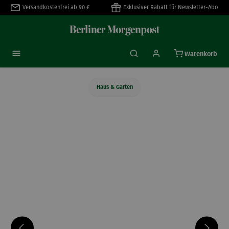
Versandkostenfrei ab 90 €
Exklusiver Rabatt für Newsletter-Abo
alt springen
Warenkorb
Haus & Garten
Bildergalerie überspringen