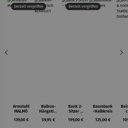
Derzeit vergriffen
Derzeit vergriffen
Armstuhl
Balkon-
Bank 2-
Baumbank
Beis
MALMÖ
Hängetisc
Sitzer –
-Halbkreis
c
h
MALMÖ
Ho
Regulärer Preis:
Regulärer Preis:
Regulärer Preis:
Regulärer Preis:
Reg
139,00 €
59,95 €
199,00 €
125,00 €
10
BERKELEY
Tea
Du