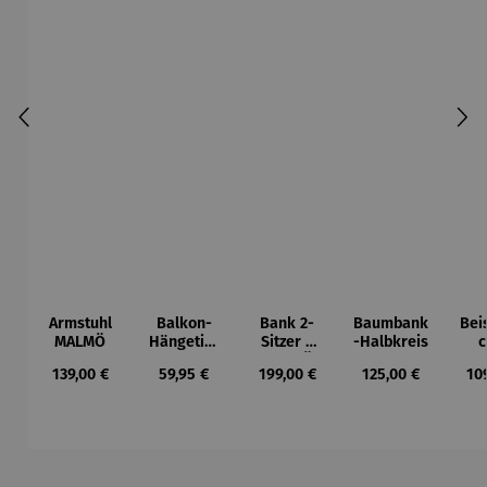
Armstuhl
Balkon-
Bank 2-
Baumbank
Beis
MALMÖ
Hängetisc
Sitzer –
-Halbkreis
c
h
MALMÖ
Ho
Regulärer Preis:
Regulärer Preis:
Regulärer Preis:
Regulärer Preis:
Reg
139,00 €
59,95 €
199,00 €
125,00 €
10
BERKELEY
Tea
Du
Produktgalerie überspringen