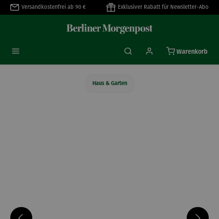
Versandkostenfrei ab 90 €
Exklusiver Rabatt für Newsletter-Abo
alt springen
Warenkorb
Haus & Garten
Bildergalerie überspringen