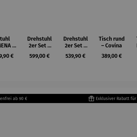
tuhl
Drehstuhl
Drehstuhl
Tisch rund
MENA -
2er Set –
2er Set –
– Covina
r Set
Zevio
Adria
gulärer Preis:
Regulärer Preis:
Regulärer Preis:
Regulärer Prei
9,90 €
599,00 €
539,90 €
389,00 €
enfrei ab 90 €
Exklusiver Rabatt fü