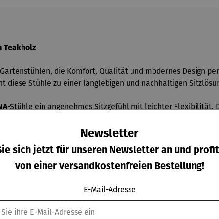
m Teakholz
en Gartenstühlen, die Komfort, Qualität und modernes Design p
t diese Stühle zu einer langlebigen und nachhaltigen Sitzlösun
NA
-Stühle ein angenehmes Sitzgefühl mit leichter Flexibilität.
ndig und pflegeleicht.
Newsletter
ie sich jetzt für unseren Newsletter an und profit
von einer versandkostenfreien Bestellung!
r Balkon
E-Mail-Adresse