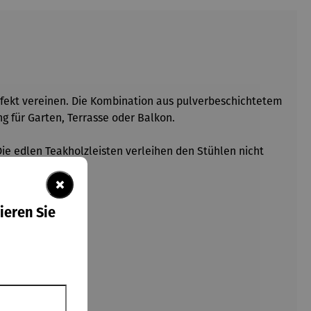
erfekt vereinen. Die Kombination aus pulverbeschichtetem
g für Garten, Terrasse oder Balkon.
 Die edlen Teakholzleisten verleihen den Stühlen nicht
×
ieren Sie