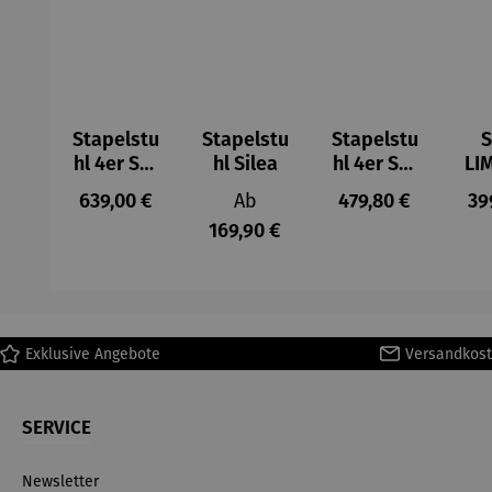
Stapelstu
Stapelstu
Stapelstu
S
hl 4er Set
hl Silea
hl 4er Set
LI
– Covina
– Carmel
2e
Regulärer Preis:
Regulärer Preis:
Regulärer Preis:
Re
639,00 €
Ab
479,80 €
39
169,90 €
Exklusive Angebote
Versandkost
SERVICE
Newsletter