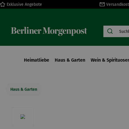
Exklusive Angebote
Versandkost
springen
Zur Hauptnavigation springen
Heimatliebe
Haus & Garten
Wein & Spirituose
Haus & Garten
Bildergalerie überspringen