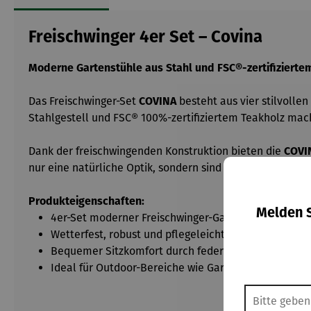
Freischwinger 4er Set – Covina
Moderne Gartenstühle aus Stahl und FSC®-zertifizierte
Das Freischwinger-Set
COVINA
besteht aus vier stilvoll
Stahlgestell und FSC® 100%-zertifiziertem Teakholz mach
Dank der freischwingenden Konstruktion bieten die
COVI
nur eine natürliche Optik, sondern sind auch wetterbestä
Produkteigenschaften:
Melden S
4er-Set moderner Freischwinger-Gartenstühle
Wetterfest, robust und pflegeleicht
Bequemer Sitzkomfort durch federnde Konstruktion
Ideal für Outdoor-Bereiche wie Garten, Terrasse ode