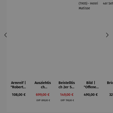
Armreif |
Ausziehtis
Beistelltis
Bild |
Bri
"Roberta"
ch
ch 2er Set
"Offenes
– Anna
Aluminium
– Dalias
Fenster in
Esp
Regulärer Preis:
Verkaufspreis:
Verkaufspreis:
Regulärer Preis:
Re
108,00 €
699,00 €
149,00 €
490,00 €
32
Mütz
– Valor
Collioure"
ech
Regulärer Preis:
Regulärer Preis:
(1905) -
Por
UVP
899,00 €
UVP
199,00 €
Henri
| 4
Matisse