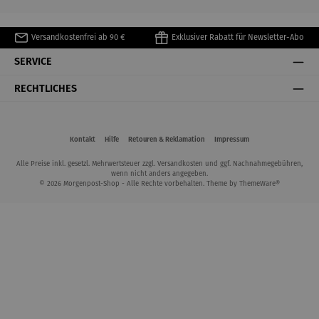
Versandkostenfrei ab 90 €
Exklusiver Rabatt für Newsletter-Abo
SERVICE
RECHTLICHES
Kontakt
Hilfe
Retouren & Reklamation
Impressum
Alle Preise inkl. gesetzl. Mehrwertsteuer zzgl.
Versandkosten
und ggf. Nachnahmegebühren,
wenn nicht anders angegeben.
© 2026 Morgenpost-Shop - Alle Rechte vorbehalten. Theme by
ThemeWare®