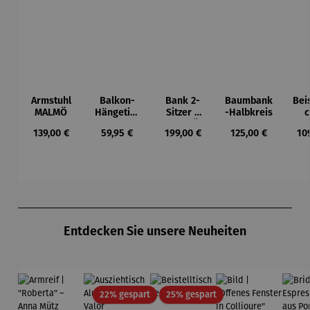
Armstuhl
Balkon-
Bank 2-
Baumbank
Beis
MALMÖ
Hängetisc
Sitzer –
-Halbkreis
c
h
MALMÖ
Ho
Regulärer Preis:
Regulärer Preis:
Regulärer Preis:
Regulärer Preis:
Reg
139,00 €
59,95 €
199,00 €
125,00 €
10
BERKELEY
Tea
Du
Produktgalerie überspringen
Entdecken Sie unsere Neuheiten
Rabatt
Rabatt
22% gespart
25% gespart