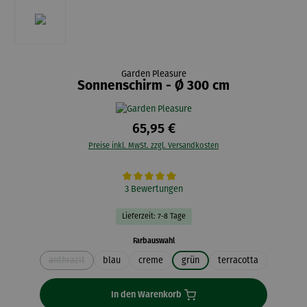
Garden Pleasure
Sonnenschirm - Ø 300 cm
65,95 €
Preise inkl. MwSt. zzgl. Versandkosten
Durchschnittliche Bewertung von 5 von 5 Sternen
3 Bewertungen
Lieferzeit: 7-8 Tage
auswählen
Farbauswahl
anthrazit
blau
creme
grün
terracotta
(Diese Option ist zurzeit nicht verfügbar.)
In den Warenkorb