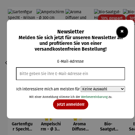
Rabatt
10% gespart
10
×
Newsletter
Melden Sie sich jetzt für unseren Newsletter an
und profitieren Sie von einer
versandkostenfreien Bestellung!
E-Mail-Adresse
Ich interessiere mich am meisten für
Mit einer Anmeldung stimme ich der
Werbevereinbarung
zu.
Jetzt anmelden!
Gartenfigu
Ampelschi
Aroma
Bio-
Durchschnittliche Bewertung von 4.5 von 5 Sternen
Durchschnittliche Bewertung von 4 vo
r Specht -
rm - Ø 300
Diffuser
Saatgut-
Sa
Wilson
cm
und
Holzbox L
Hol