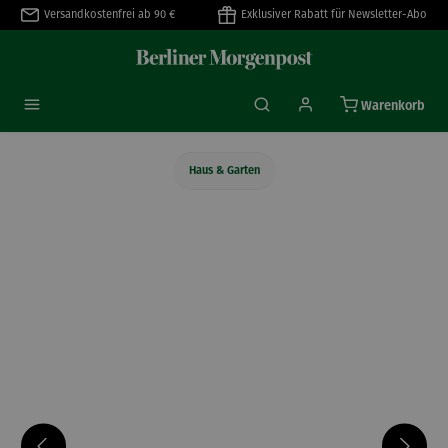
Versandkostenfrei ab 90 €
Exklusiver Rabatt für Newsletter-Abo
alt springen
Warenkorb
Haus & Garten
Bildergalerie überspringen