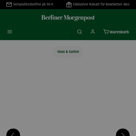
Versandkostenfrei ab 90 €
Exklusiver Rabatt für Newsletter-Abo
alt springen
Warenkorb
Haus & Garten
Bildergalerie überspringen