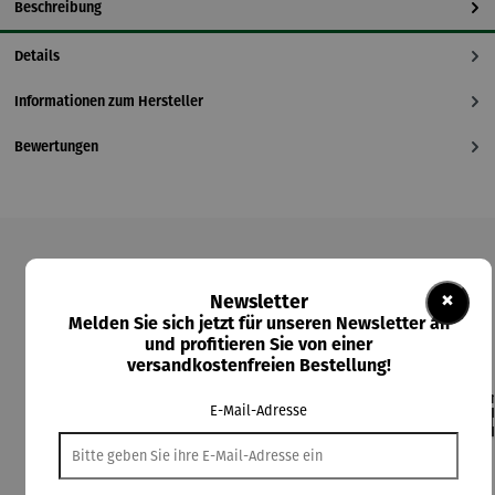
Beschreibung
Details
Informationen zum Hersteller
Bewertungen
Produktgalerie überspringen
×
Newsletter
Kunden kauften auch
Melden Sie sich jetzt für unseren Newsletter an
und profitieren Sie von einer
versandkostenfreien Bestellung!
E-Mail-Adresse
Rabatt
Rabatt
42% gespart
30% gespart
Der
Derzeit vergriffen