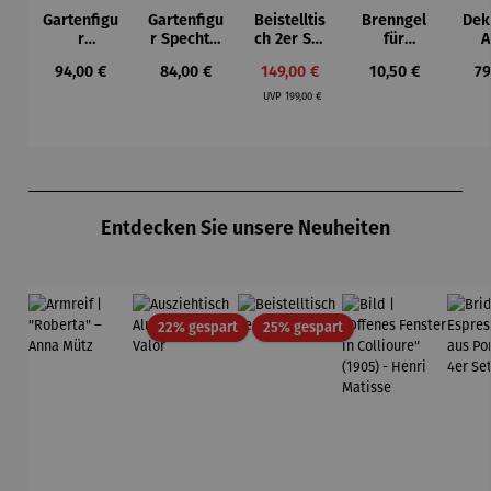
Gartenfigu
Gartenfigu
Beistelltis
Brenngel
Dek
r
r Specht -
ch 2er Set
für
A
Buntspech
Wilson
– Dalias
Gelfeuerst
Regulärer Preis:
Regulärer Preis:
Verkaufspreis:
Regulärer Preis:
Re
94,00 €
84,00 €
149,00 €
10,50 €
79
t Vogel -
Bhire
elle -
Regulärer Preis:
Wilson
FUOCO
UVP
199,00 €
Bhire
Produktgalerie überspringen
Entdecken Sie unsere Neuheiten
Rabatt
Rabatt
22% gespart
25% gespart