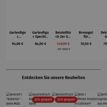
Gartenfigu
Gartenfigu
Beistelltis
Brenngel
Dek
r
r Specht -
ch 2er Set
für
A
Buntspech
Wilson
– Dalias
Gelfeuerst
Regulärer Preis:
Regulärer Preis:
Verkaufspreis:
Regulärer Preis:
Re
94,00 €
84,00 €
149,00 €
10,50 €
79
t Vogel -
Bhire
elle -
Regulärer Preis:
Wilson
FUOCO
UVP
199,00 €
Bhire
Produktgalerie überspringen
Entdecken Sie unsere Neuheiten
Rabatt
Rabatt
22% gespart
25% gespart