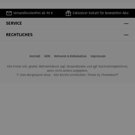
Versandkostenfrei ab 90 €
Exklusiver Rabatt für Newsletter-Abo
SERVICE
RECHTLICHES
Kontakt
Hilfe
Retouren & Reklamation
Impressum
Alle Preise inkl. gesetzl. Mehrwertsteuer zzgl.
Versandkosten
und ggf. Nachnahmegebühren,
wenn nicht anders angegeben.
© 2026 Morgenpost-Shop - Alle Rechte vorbehalten. Theme by
ThemeWare®