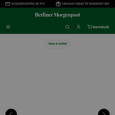
Versandkostenfrei ab 90 €
Exklusiver Rabatt für Newsletter-Abo
alt springen
Warenkorb
Haus & Garten
Bildergalerie überspringen