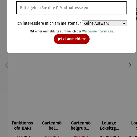
Rabatt
Rabatt
42% gespart
30% gespart
Der
Ich interessiere mich am meisten für
Derzeit vergriffen
Mit einer Anmeldung stimme ich der
Werbevereinbarung
zu.
Jetzt anmelden!
Funktionss
Gartenmö
Gartenmö
Lounge-
Lo
ofa BARI
bel
belgruppe
Ecksitzgru
Lounge
aus
ppe |
D