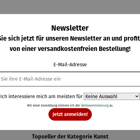
Newsletter
ie sich jetzt für unseren Newsletter an und profit
von einer versandkostenfreien Bestellung!
E-Mail-Adresse
tenfig
Gemälde |
Kette |
Ohrringe |
Specht
Corvus
Ginkgo
Herz –
Wilson
Libri,
mit Achat
Juliet
gulärer Preis:
Regulärer Preis:
Regulärer Preis:
Regulärer Prei
,00 €
398,00 €
210,00 €
168,00 €
hire
gerahmt –
– Petra
Michael
Waszak
Ich interessiere mich am meisten für
Ferner
Mit einer Anmeldung stimme ich der
Werbevereinbarung
zu.
Jetzt anmelden!
Topseller der Kategorie Kunst