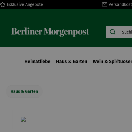
Exklusive Angebote
Versandkost
springen
Zur Hauptnavigation springen
Heimatliebe
Haus & Garten
Wein & Spirituose
Haus & Garten
Bildergalerie überspringen