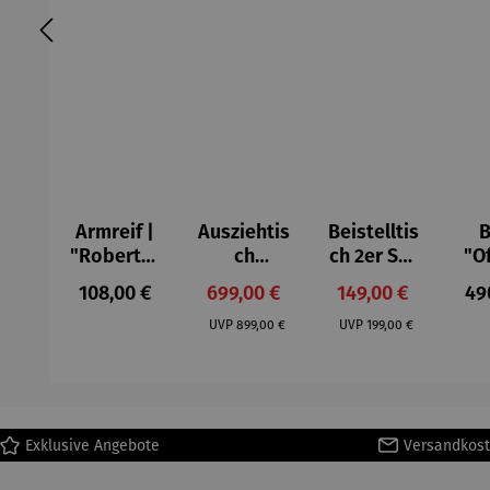
Armreif |
Ausziehtis
Beistelltis
B
"Roberta"
ch
ch 2er Set
"O
– Anna
Aluminium
– Dalias
Fen
Regulärer Preis:
Verkaufspreis:
Verkaufspreis:
Reg
108,00 €
699,00 €
149,00 €
49
Mütz
– Valor
Col
Regulärer Preis:
Regulärer Preis:
(1
UVP
899,00 €
UVP
199,00 €
H
Ma
Exklusive Angebote
Versandkost