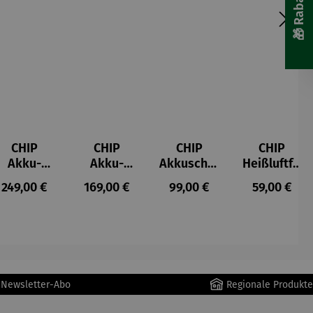
CHIP
CHIP
CHIP
CHIP
Akku-
Akku-
Akkuschra
Heißluftfri
Staubsau
Staubsau
uber
tteuse
s:
Regulärer Preis:
Regulärer Preis:
Regulärer Preis:
Regulärer P
249,00 €
169,00 €
99,00 €
59,00 €
ger
ger DS02
AutoClean
r Newsletter-Abo
Regionale Produkte