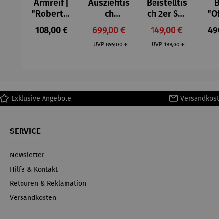
Armreif |
Ausziehtis
Beistelltis
B
"Roberta"
ch
ch 2er Set
"O
– Anna
Aluminium
– Dalias
Fen
Regulärer Preis:
Verkaufspreis:
Verkaufspreis:
Reg
108,00 €
699,00 €
149,00 €
49
Mütz
– Valor
Col
Regulärer Preis:
Regulärer Preis:
(1
UVP
899,00 €
UVP
199,00 €
H
Ma
Exklusive Angebote
Versandkost
SERVICE
Newsletter
Hilfe & Kontakt
Retouren & Reklamation
Versandkosten