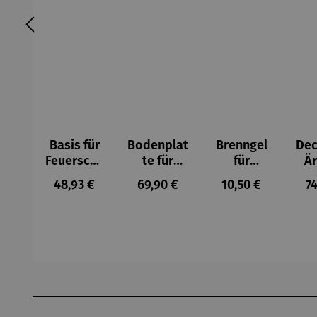
Basis für
Bodenplat
Brenngel
Dec
Feuerscha
te für
für
Ä
len rund -
Feuerkorb
Gelfeuerst
Regulärer Preis:
Regulärer Preis:
Regulärer Preis:
Re
48,93 €
69,90 €
10,50 €
74
Ø 80 cm
rund Ø 70
elle -
cm
FUOCO
Produktgalerie überspringen