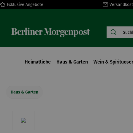
Exklusive Angebote
Versandkost
springen
Zur Hauptnavigation springen
Heimatliebe
Haus & Garten
Wein & Spirituose
Haus & Garten
Bildergalerie überspringen