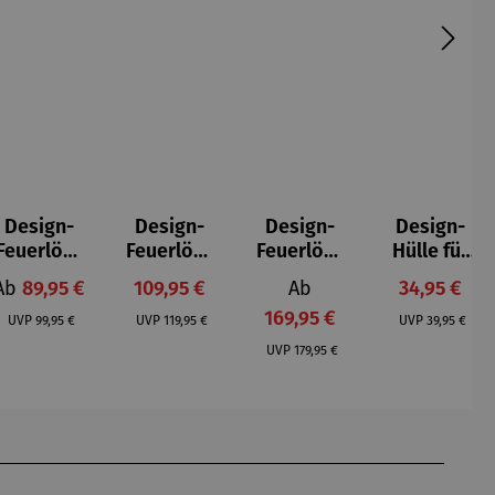
Design-
Design-
Design-
Design-
Feuerlösc
Feuerlösc
Feuerlösc
Hülle für
her
her Leder
her Steel
Streichhol
Verkaufspreis:
Verkaufspreis:
Verkaufspreis:
Verkaufspr
Ab
89,95 €
109,95 €
Ab
34,95 €
Classic
Edition
Edition
zschachte
Regulärer Preis:
Regulärer Preis:
169,95 €
Regulärer P
ln
UVP
99,95 €
UVP
119,95 €
UVP
39,95 €
Regulärer Preis:
UVP
179,95 €