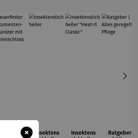
×
Feuerfest
Insektens
Insektens
Ratgeber