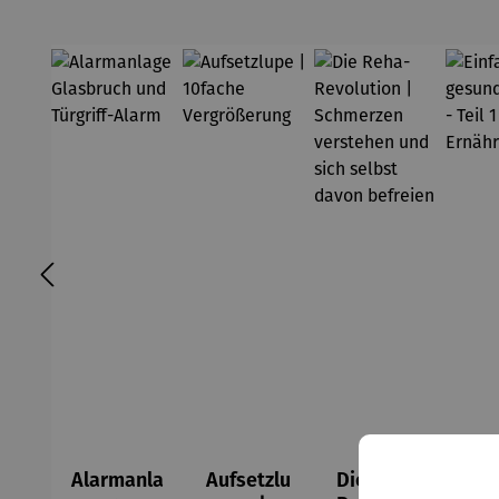
Alarmanla
Aufsetzlu
Die Reha-
Ei