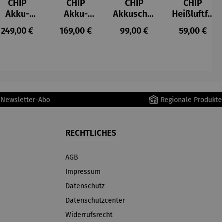
CHIP
CHIP
CHIP
CHIP
Akku-
Akku-
Akkuschra
Heißluftfri
Staubsau
Staubsau
uber
tteuse
s:
Regulärer Preis:
Regulärer Preis:
Regulärer Preis:
Regulärer P
249,00 €
169,00 €
99,00 €
59,00 €
ger
ger DS02
AutoClean
r Newsletter-Abo
Regionale Produkte
RECHTLICHES
AGB
Impressum
Datenschutz
Datenschutzcenter
Widerrufsrecht