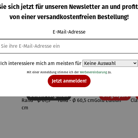
esund
gesund
er
lm mit
ie sich jetzt für unseren Newsletter an und profit
iben -
bleiben -
Handwär
Beleuchtu
gulärer Preis:
Regulärer Preis:
Regulärer Preis:
Regulärer Prei
,80 €
15,80 €
24,95 €
85,00 €
il 1 -
Teil 2 -
mer
ng, Blinker
von einer versandkostenfreien Bestellung!
ährung
Bewegung
&
Bremslich
E-Mail-Adresse
t
Topseller aus der Kategorie Wärme
Ich interessiere mich am meisten für
Mit einer Anmeldung stimme ich der
Werbevereinbarung
zu.
Jetzt anmelden!
Raba
Derzeit vergriffen
8% gespart