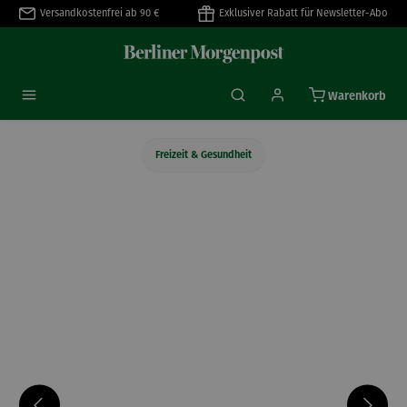
Versandkostenfrei ab 90 €
Exklusiver Rabatt für Newsletter-Abo
alt springen
Warenkorb
Freizeit & Gesundheit
Bildergalerie überspringen