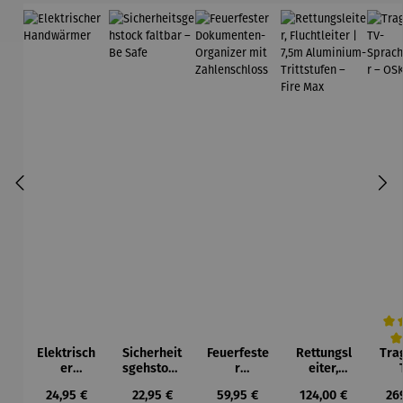
Elektrisch
Sicherheit
Feuerfeste
Rettungsl
Tra
Durc
er
sgehstock
r
eiter,
Handwär
faltbar –
Dokument
Fluchtleite
Spr
Regulärer Preis:
Regulärer Preis:
Regulärer Preis:
Regulärer Preis:
Reg
24,95 €
22,95 €
59,95 €
124,00 €
26
mer
Be Safe
en-
r | 7,5m
stä