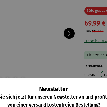
30% gespar
69,99 €
UVP
99,99 €
Preise inkl. Mw
Lieferzeit: 2-
a
Farbauswahl
braun
r
Newsletter
ie sich jetzt für unseren Newsletter an und profit
von einer versandkostenfreien Bestellung!