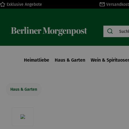
Exklusive Angebote
Versandkost
springen
Zur Hauptnavigation springen
Heimatliebe
Haus & Garten
Wein & Spirituose
Haus & Garten
Bildergalerie überspringen