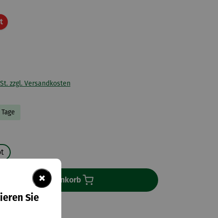
Rabatt
t
St. zzgl. Versandkosten
3 Tage
uswählen
ot
×
In den Warenkorb
ieren Sie