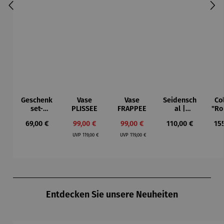
Geschenk
Vase
Vase
Seidensch
Col
set-
PLISSEE
FRAPPEE
al |
"Ro
Proviantki
Seerosen
–
Regulärer Preis:
Verkaufspreis:
Verkaufspreis:
Regulärer Preis:
Reg
69,00 €
99,00 €
99,00 €
110,00 €
15
ste
– Claude
M
Regulärer Preis:
Regulärer Preis:
Monet
UVP
119,00 €
UVP
119,00 €
Produktgalerie überspringen
Entdecken Sie unsere Neuheiten