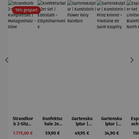
Rabatt
18% gespart
Strandkor
Konfektsc
Gartensku
Gartensku
Esp
b 2-Sitzer
hale 2er
lptur |
lptur |
och
Kompletts
Set |
Kunststein
Kunststein
7-
Verkaufspreis:
Regulärer Preis:
Regulärer Preis:
Regulärer Preis:
Reg
1.775,00 €
59,90 €
49,95 €
34,90 €
15
et |
Edelstahl
| Flower
| Prinz
Li
Regulärer Preis: