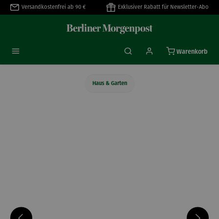
Versandkostenfrei ab 90 €
Exklusiver Rabatt für Newsletter-Abo
alt springen
Warenkorb
Haus & Garten
Bildergalerie überspringen