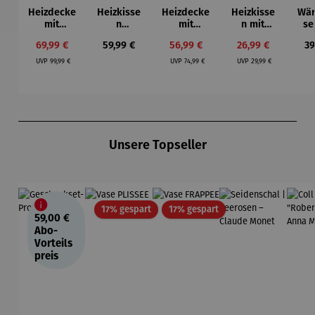
Heizdecke
Heizkisse
Heizdecke
Heizkisse
Wär
mit
n
mit
n mit
se
Abschalta
Rückenab
Abschalta
Abschalta
H
Verkaufspreis:
Regulärer Preis:
Verkaufspreis:
Verkaufspreis:
Re
69,99 €
59,99 €
56,99 €
26,99 €
39
utomatik
deckung
utomatik
utomatik
P
Regulärer Preis:
Regulärer Preis:
Regulärer Preis:
10
10
UVP
99,99 €
UVP
74,99 €
UVP
29,99 €
Heizstufen
Heizstufen
Produktgalerie überspringen
Unsere Topseller
Rabatt
Rabatt
17% gespart
17% gespart
59,00 €
Abo-
Vorteils
preis