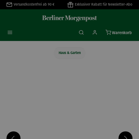
Versandkostenfrei ab 90 €
Exklusiver Rabatt für Newsletter-Abo
alt springen
Warenkorb
Haus & Garten
Bildergalerie überspringen