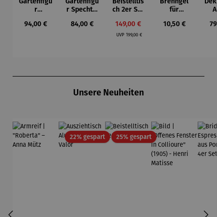
Gartenfigu
Gartenfigu
Beistelltis
Brenngel
Dek
r
r Specht -
ch 2er Set
für
A
Buntspech
Wilson
– Dalias
Gelfeuerst
Regulärer Preis:
Regulärer Preis:
Verkaufspreis:
Regulärer Preis:
Re
94,00 €
84,00 €
149,00 €
10,50 €
79
t Vogel -
Bhire
elle -
Regulärer Preis:
Wilson
FUOCO
UVP
199,00 €
Bhire
Produktgalerie überspringen
Unsere Neuheiten
Rabatt
Rabatt
22% gespart
25% gespart