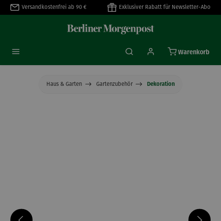
Versandkostenfrei ab 90 €
Exklusiver Rabatt für Newsletter-Abo
alt springen
Warenkorb
Haus & Garten
Gartenzubehör
Dekoration
Bildergalerie überspringen