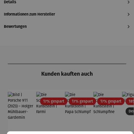
Details
Informationen zum Hersteller
Bewertungen
Produktgalerie überspringen
Kunden kauften auch
Rabatt
Rabatt
Rabatt
17% gespart
17% gespart
17% gespart
18
Der