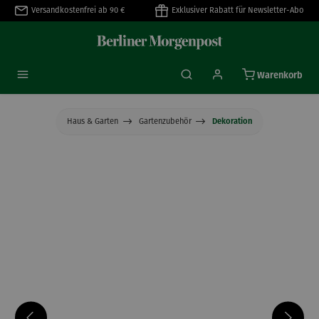
Versandkostenfrei ab 90 €
Exklusiver Rabatt für Newsletter-Abo
alt springen
Warenkorb
Haus & Garten
Gartenzubehör
Dekoration
Bildergalerie überspringen