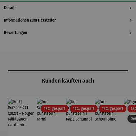
Details
Informationen zum Hersteller
Bewertungen
Produktgalerie überspringen
Kunden kauften auch
Rabatt
Rabatt
Rabatt
17% gespart
17% gespart
17% gespart
18
Der