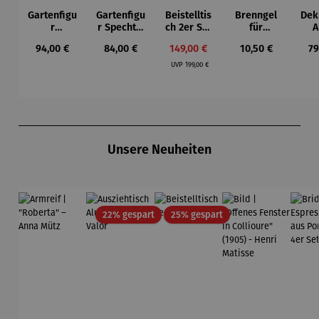
Gartenfigu
Gartenfigu
Beistelltis
Brenngel
Dek
r
r Specht -
ch 2er Set
für
A
Buntspech
Wilson
– Dalias
Gelfeuerst
Regulärer Preis:
Regulärer Preis:
Verkaufspreis:
Regulärer Preis:
Re
94,00 €
84,00 €
149,00 €
10,50 €
79
t Vogel -
Bhire
elle -
Regulärer Preis:
Wilson
FUOCO
UVP
199,00 €
Bhire
Produktgalerie überspringen
Unsere Neuheiten
Rabatt
Rabatt
22% gespart
25% gespart