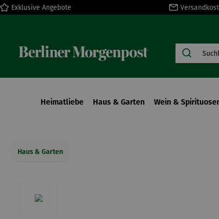
Exklusive Angebote
Versandkost
springen
Zur Hauptnavigation springen
Heimatliebe
Haus & Garten
Wein & Spirituose
Haus & Garten
Bildergalerie überspringen