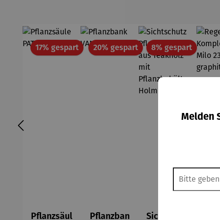
Rabatt
Rabatt
Rabatt
17% gespart
20% gespart
8% gespart
Melden S
Pflanzsäul
Pflanzban
Sichtschut
Re