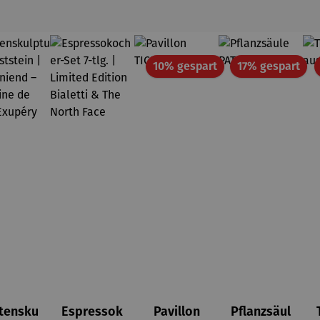
Rabatt
Rab
10% gespart
17% gespart
tensku
Espressok
Pavillon
Pflanzsäul