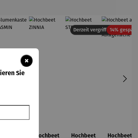
Derzeit vergriffen
14% gespart
×
ieren Sie
Blumenka
Hochbeet
Hochbeet
Hochbeet