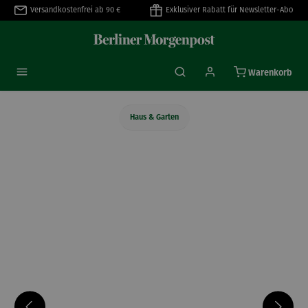
Versandkostenfrei ab 90 €
Exklusiver Rabatt für Newsletter-Abo
alt springen
Warenkorb
Haus & Garten
Bildergalerie überspringen