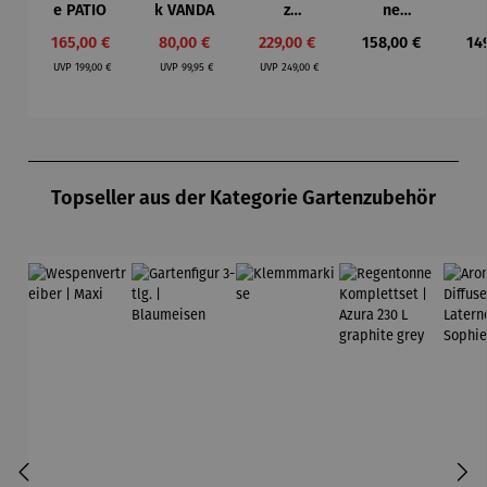
e PATIO
k VANDA
z
ne
Pflanzspal
Kompletts
Kom
Verkaufspreis:
Verkaufspreis:
Verkaufspreis:
Regulärer Preis:
Reg
165,00 €
80,00 €
229,00 €
158,00 €
14
ier aus
et | Milo
et 
Regulärer Preis:
Regulärer Preis:
Regulärer Preis:
Teakholz
230 L
2
UVP
199,00 €
UVP
99,95 €
UVP
249,00 €
mit
graphite
gr
Pflanzbeh
grey
g
älter –
Holmer
Produktgalerie überspringen
Topseller aus der Kategorie Gartenzubehör