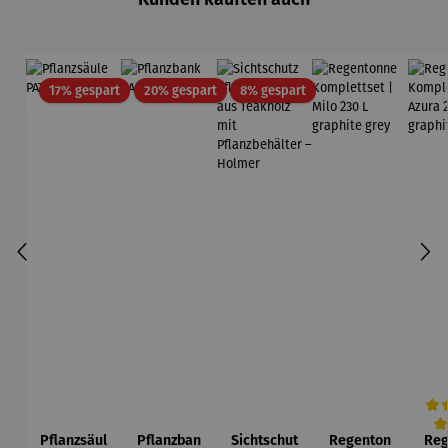
Rabatt
Rabatt
Rabatt
17% gespart
20% gespart
8% gespart
Pflanzsäul
Pflanzban
Sichtschut
Regenton
Reg
Durc