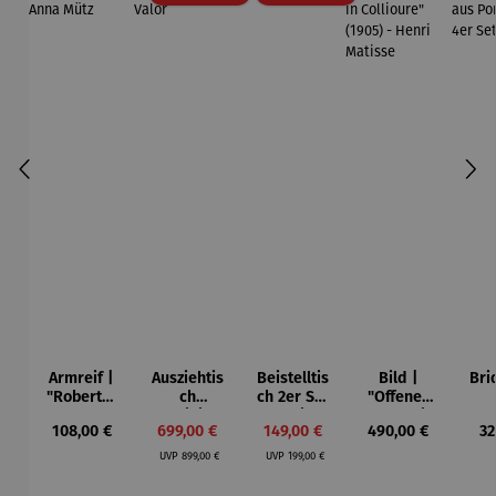
Armreif |
Ausziehtis
Beistelltis
Bild |
Bri
"Roberta"
ch
ch 2er Set
"Offenes
– Anna
Aluminium
– Dalias
Fenster in
Esp
Regulärer Preis:
Verkaufspreis:
Verkaufspreis:
Regulärer Preis:
Re
108,00 €
699,00 €
149,00 €
490,00 €
32
Mütz
– Valor
Collioure"
ech
Regulärer Preis:
Regulärer Preis:
(1905) -
Por
UVP
899,00 €
UVP
199,00 €
Henri
| 4
Matisse