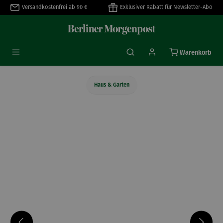
Versandkostenfrei ab 90 €
Exklusiver Rabatt für Newsletter-Abo
alt springen
Warenkorb
Haus & Garten
Bildergalerie überspringen