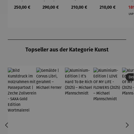
k im
Einstein -
Wortmaler
Mercury -
Li
Regulärer Preis:
Regulärer Preis:
Regulärer Preis:
Regulärer Preis:
Ver
250,00 €
290,00 €
210,00 €
210,00 €
18
Holzrahm
Wortmaler
ei SAXA
Wortmaler
Wor
en mit
ei SAXA
Edition
ei SAXA
ei
UV
Passepart
Edition
Edition
Ed
out |
Zeche
Zollverein
Produktgalerie überspringen
- SAXA
Gold
Topseller aus der Kategorie Kunst
Edition
Wortmaler
ei
Der