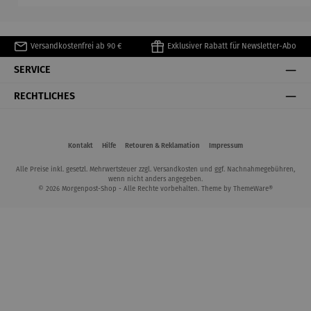
Versandkostenfrei ab 90 €
Exklusiver Rabatt für Newsletter-Abo
SERVICE
RECHTLICHES
Kontakt
Hilfe
Retouren & Reklamation
Impressum
Alle Preise inkl. gesetzl. Mehrwertsteuer zzgl.
Versandkosten
und ggf. Nachnahmegebühren,
wenn nicht anders angegeben.
© 2026 Morgenpost-Shop - Alle Rechte vorbehalten. Theme by
ThemeWare®