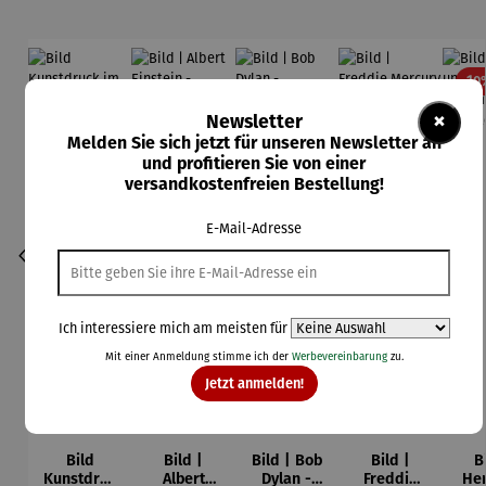
10
×
Newsletter
Melden Sie sich jetzt für unseren Newsletter an
und profitieren Sie von einer
versandkostenfreien Bestellung!
E-Mail-Adresse
Ich interessiere mich am meisten für
Mit einer Anmeldung stimme ich der
Werbevereinbarung
zu.
Jetzt anmelden!
Bild
Bild |
Bild | Bob
Bild |
B
Kunstdruc
Albert
Dylan -
Freddie
Her