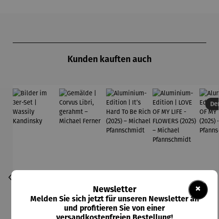
Produktgalerie überspringen
Kunden kauften auch
Der
×
Newsletter
Melden Sie sich jetzt für unseren Newsletter an
und profitieren Sie von einer
versandkostenfreien Bestellung!