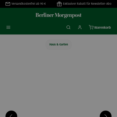
Versandkostenfrei ab 90 €
Exklusiver Rabatt für Newsletter-Abo
alt springen
Warenkorb
Haus & Garten
Bildergalerie überspringen