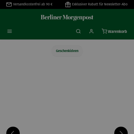
Versandkostenfrei ab 90 €
Exklusiver Rabatt für Newsletter-Abo
alt springen
Warenkorb
Geschenkideen
Bildergalerie überspringen