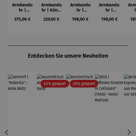
Armbandu
Armbandu
Armbandu
Armbandu
Arm
hr |
hr | König
hr |
hr |
Chronogra
der Türme
Kreise in
Künstler
Led
Regulärer Preis:
Regulärer Preis:
Regulärer Preis:
Regulärer Preis:
Reg
375,00 €
229,00 €
198,00 €
198,00 €
18
ph –
-
einem
Mondrian
ba
Flieger
Friedensr
Kreis –
– Tableau
L
eich
Künstler
Nr. IV
Hundertw
Wassily
asser
Kandinsky
Produktgalerie überspringen
Entdecken Sie unsere Neuheiten
Rabatt
Rabatt
22% gespart
25% gespart