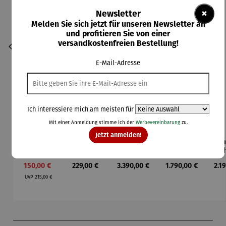
×
Newsletter
Melden Sie sich jetzt für unseren Newsletter an
und profitieren Sie von einer
versandkostenfreien Bestellung!
E-Mail-Adresse
Ich interessiere mich am meisten für
Mit einer Anmeldung stimme ich der
Werbevereinbarung
zu.
Jetzt anmelden!
Armbandu
Armbandu
Armbandu
Armbandu
Arm
hr |
hr | Alles
hr |
hr |
schwarz &
fließt –
ASKANIA
ASKANIA
AS
Verkaufspreis:
Regulärer Preis:
Regulärer Preis:
Regulärer Preis:
Reg
150,00 €
229,00 €
3.390,00 €
1.790,00 €
2.1
weiß –
Friedensr
AVUS
C.
T
Regulärer Preis:
Walter
eich
Chronogra
Bamberg
Aut
UVP
215,00 €
Gropius J.
Hundertw
ph
Art Déco
Albers
asser
Produktgalerie überspringen