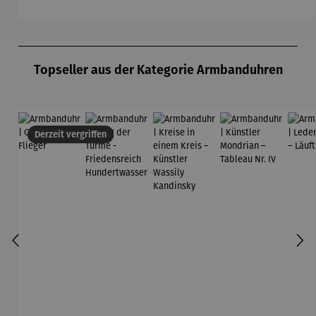
ph
Art Déco
Automaik
Chr
Produktgalerie überspringen
Topseller aus der Kategorie Armbanduhren
Derzeit vergriffen