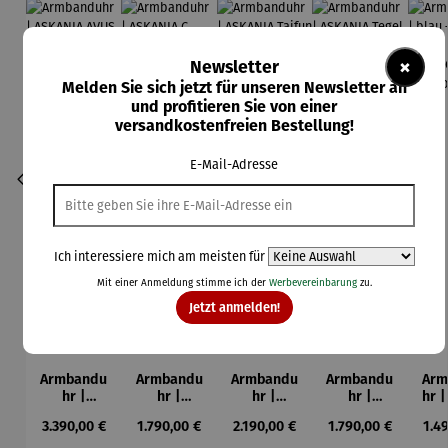
×
Newsletter
Melden Sie sich jetzt für unseren Newsletter an
und profitieren Sie von einer
versandkostenfreien Bestellung!
E-Mail-Adresse
Ich interessiere mich am meisten für
Mit einer Anmeldung stimme ich der
Werbevereinbarung
zu.
Jetzt anmelden!
Armbandu
Armbandu
Armbandu
Armbandu
Arm
hr |
hr |
hr |
hr |
hr |
ASKANIA
ASKANIA
ASKANIA
ASKANIA
AS
Regulärer Preis:
Regulärer Preis:
Regulärer Preis:
Regulärer Preis:
Regu
3.390,00 €
1.790,00 €
2.190,00 €
1.790,00 €
1.4
AVUS
C.
Taifun
Tegel
E
Chronogra
Bamberg
Automatik
Mitte
BE