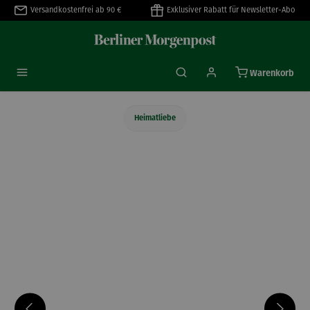
Versandkostenfrei ab 90 €
Exklusiver Rabatt für Newsletter-Abo
alt springen
Warenkorb
Heimatliebe
Bildergalerie überspringen