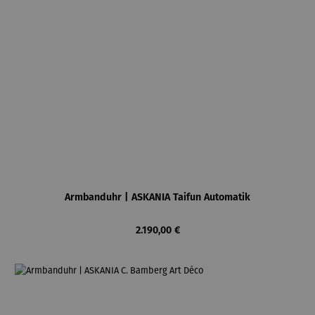
Armbanduhr | ASKANIA Taifun Automatik
Regulärer Preis:
2.190,00 €