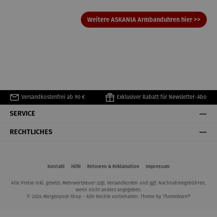
Weitere ASKANIA Armbanduhren hier >>
Versandkostenfrei ab 90 €
Exklusiver Rabatt für Newsletter-Abo
SERVICE
RECHTLICHES
Kontakt
Hilfe
Retouren & Reklamation
Impressum
Alle Preise inkl. gesetzl. Mehrwertsteuer zzgl.
Versandkosten
und ggf. Nachnahmegebühren,
wenn nicht anders angegeben.
© 2026 Morgenpost-Shop - Alle Rechte vorbehalten. Theme by
ThemeWare®