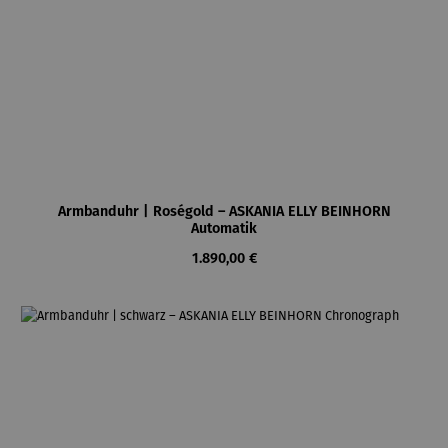
Armbanduhr | Roségold – ASKANIA ELLY BEINHORN
Automatik
Regulärer Preis:
1.890,00 €