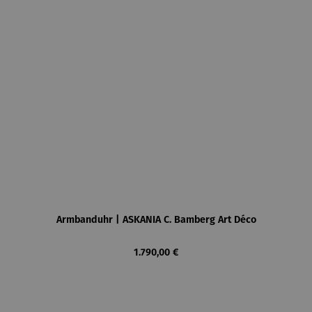
Armbanduhr | ASKANIA C. Bamberg Art Déco
Regulärer Preis:
1.790,00 €