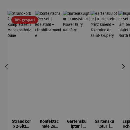
Rabatt
18% gespart
Strandkor
Konfektsc
Gartensku
Gartensku
Esp
b 2-Sitzer
hale 2er
lptur |
lptur |
och