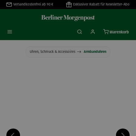
Versandkostenfrei ab 90 €
Exklusiver Rabatt für Newsletter-Abo
alt springen
Warenkorb
Uhren, Schmuck & Accessoires
Armbanduhren
Bildergalerie überspringen