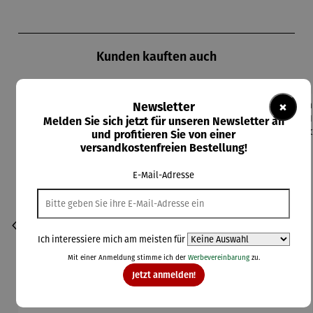
Produktgalerie überspringen
Kunden kauften auch
×
Newsletter
Melden Sie sich jetzt für unseren Newsletter an
Derzeit vergriffen
und profitieren Sie von einer
versandkostenfreien Bestellung!
E-Mail-Adresse
Ich interessiere mich am meisten für
Mit einer Anmeldung stimme ich der
Werbevereinbarung
zu.
Jetzt anmelden!