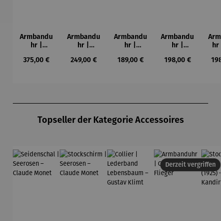
Armbandu
Armbandu
Armbandu
Armbandu
Arm
hr |
hr |
hr |
hr |
hr
Chronogra
Walnussh
Lederarm
Künstler
Nym
Regulärer Preis:
Regulärer Preis:
Regulärer Preis:
Regulärer Preis:
Reg
375,00 €
249,00 €
189,00 €
198,00 €
19
ph –
olz –
band –
Mondrian
– 
Flieger
Sendeschl
Läuft
– Tableau
M
uss
Nr. IV
Produktgalerie überspringen
Topseller der Kategorie Accessoires
Derzeit vergriffen