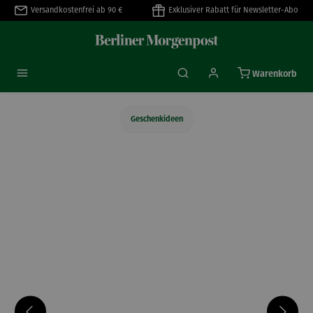
Versandkostenfrei ab 90 €
Exklusiver Rabatt für Newsletter-Abo
alt springen
Warenkorb
Geschenkideen
Bildergalerie überspringen