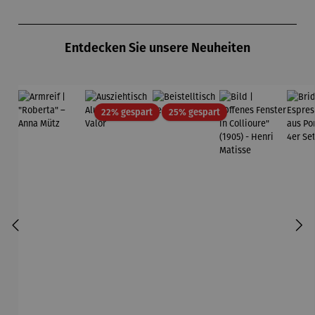
Hundertw
Wassily
asser
Kandinsky
Produktgalerie überspringen
Entdecken Sie unsere Neuheiten
Rabatt
Rabatt
22% gespart
25% gespart