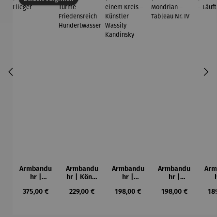
Armbandu
Armbandu
Armbandu
Armbandu
Arm
hr |
hr | König
hr |
hr |
Chronogra
der Türme
Kreise in
Künstler
Led
Regulärer Preis:
Regulärer Preis:
Regulärer Preis:
Regulärer Preis:
Reg
375,00 €
229,00 €
198,00 €
198,00 €
18
ph –
-
einem
Mondrian
ba
Flieger
Friedensr
Kreis –
– Tableau
L
eich
Künstler
Nr. IV