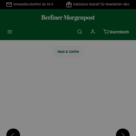
Versandkostenfrei ab 90 €
Exklusiver Rabatt für Newsletter-Abo
alt springen
Warenkorb
Haus & Garten
Bildergalerie überspringen