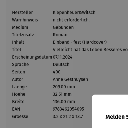
Hersteller
Kiepenheuer&Witsch
Warnhinweis
nicht erforderlich.
Medium
Gebunden
Titelzusatz
Roman
Inhalt
Einband - fest (Hardcover)
Titel
Vielleicht hat das Leben Besseres vo
Erscheinungsdatum
07.11.2024
Sprache
Deutsch
Seiten
400
Autor
Anne Gesthuysen
Laenge
209.00 mm
Hoehe
32.51 mm
Breite
136.00 mm
EAN
9783462054095
Groesse
3.2 x 21.2 x 13.7
Melden S