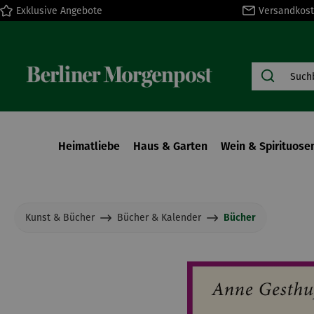
Exklusive Angebote
Versandkost
springen
Zur Hauptnavigation springen
Heimatliebe
Haus & Garten
Wein & Spirituose
Kunst & Bücher
Bücher & Kalender
Bücher
Bildergalerie überspringen