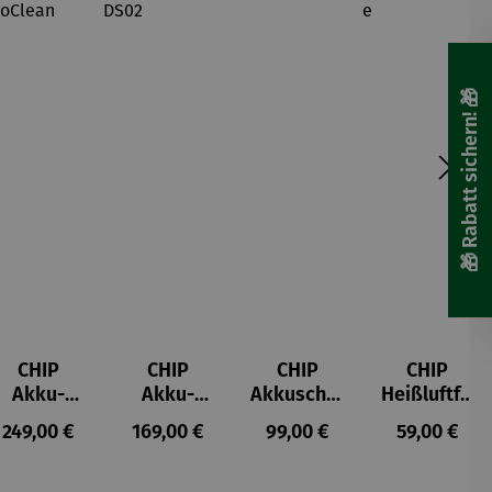
mögen's
nachhaltig
: Mit
Regrow-
Projekten
🎁 Rabatt sichern! 🎁
CHIP
CHIP
CHIP
CHIP
Akku-
Akku-
Akkuschra
Heißluftfri
Staubsau
Staubsau
uber
tteuse
s:
Regulärer Preis:
Regulärer Preis:
Regulärer Preis:
Regulärer P
249,00 €
169,00 €
99,00 €
59,00 €
ger
ger DS02
AutoClean