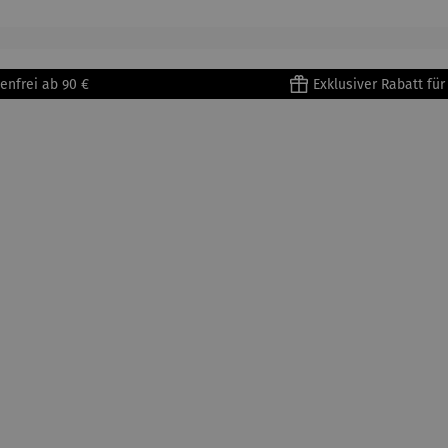
tisse
| 4er Set
Untertass
en mit
Metallges
enfrei ab 90 €
Exklusiver Rabatt fü
tell