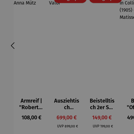
Armreif |
Ausziehtis
Beistelltis
B
"Roberta"
ch
ch 2er Set
"O
– Anna
Aluminium
– Dalias
Fen
Regulärer Preis:
Verkaufspreis:
Verkaufspreis:
Reg
108,00 €
699,00 €
149,00 €
49
Mütz
– Valor
Col
Regulärer Preis:
Regulärer Preis:
(1
UVP
899,00 €
UVP
199,00 €
H