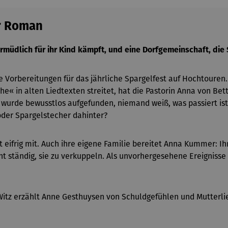
or Roman
ermüdlich für ihr Kind kämpft, und eine Dorfgemeinschaft, die
e Vorbereitungen für das jährliche Spargelfest auf Hochtouren
e« in alten Liedtexten streitet, hat die Pastorin Anna von Bet
 Sie wurde bewusstlos aufgefunden, niemand weiß, was passiert 
der Spargelstecher dahinter?
elt eifrig mit. Auch ihre eigene Familie bereitet Anna Kummer: 
ht ständig, sie zu verkuppeln. Als unvorhergesehene Ereigniss
itz erzählt Anne Gesthuysen von Schuldgefühlen und Mutterli