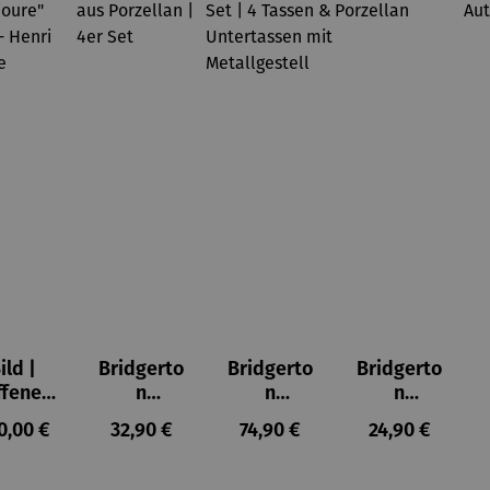
ild |
Bridgerto
Bridgerto
Bridgerto
ffenes
n
n
n
ster in
Espresso
Espressot
Zuckerdo
ulärer Preis:
Regulärer Preis:
Regulärer Preis:
Regulärer Prei
0,00 €
32,90 €
74,90 €
24,90 €
lioure"
becher
assen Set
se aus
905) -
aus
| 4 Tassen
Porzellan
enri
Porzellan
&