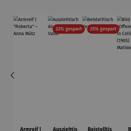
Rabatt
Rabatt
22% gespart
25% gespart
Armreif |
Ausziehtis
Beistelltis
B