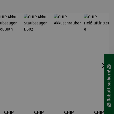
und Co.
auch bei
dir zu
Hause. Wir
mögen's
nachhaltig
: Mit
Regrow-
Projekten
🎁 Rabatt sichern! 🎁
CHIP
CHIP
CHIP
CHIP