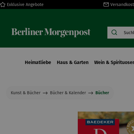
Exklusive Angebote
Versandkost
springen
Zur Hauptnavigation springen
Heimatliebe
Haus & Garten
Wein & Spirituose
Kunst & Bücher
Bücher & Kalender
Bücher
Bildergalerie überspringen