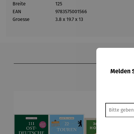
Breite
125
EAN
9783575001566
Groesse
3.8 x 19.7 x 13
Produktgalerie überspringen
Melden S