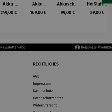
Akku-
Akku-
Akkuschra
Heißluftfri
Staubsau
Staubsau
uber
tteuse
s:
Regulärer Preis:
Regulärer Preis:
Regulärer Preis:
Regulärer P
249,00 €
169,00 €
99,00 €
59,00 €
ger
ger DS02
AutoClean
r Newsletter-Abo
Regionale Produkte
RECHTLICHES
AGB
Impressum
Datenschutz
Datenschutzcenter
Widerrufsrecht