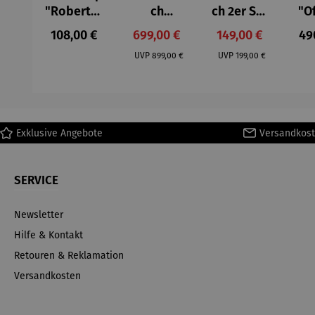
"Roberta"
ch
ch 2er Set
"O
– Anna
Aluminium
– Dalias
Fen
Regulärer Preis:
Verkaufspreis:
Verkaufspreis:
Reg
108,00 €
699,00 €
149,00 €
49
Mütz
– Valor
Col
Regulärer Preis:
Regulärer Preis:
(1
UVP
899,00 €
UVP
199,00 €
H
Ma
Exklusive Angebote
Versandkost
SERVICE
Newsletter
Hilfe & Kontakt
Retouren & Reklamation
Versandkosten