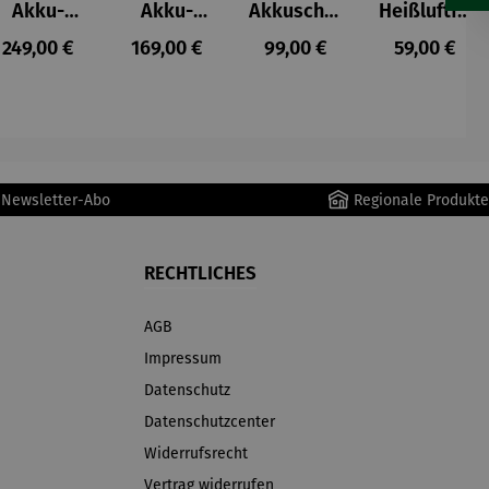
Akku-
Akku-
Akkuschra
Heißluftfri
Staubsau
Staubsau
uber
tteuse
s:
Regulärer Preis:
Regulärer Preis:
Regulärer Preis:
Regulärer P
249,00 €
169,00 €
99,00 €
59,00 €
ger
ger DS02
AutoClean
r Newsletter-Abo
Regionale Produkte
RECHTLICHES
AGB
Impressum
Datenschutz
Datenschutzcenter
Widerrufsrecht
Vertrag widerrufen