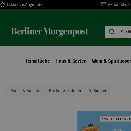
Exklusive Angebote
Versandkost
springen
Zur Hauptnavigation springen
Heimatliebe
Haus & Garten
Wein & Spirituose
Kunst & Bücher
Bücher & Kalender
Bücher
Bildergalerie überspringen