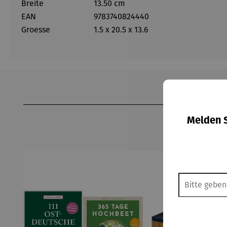
Breite
13.50 cm
EAN
9783740824440
Groesse
1.5 x 20.5 x 13.6
Produktgalerie überspringen
Melden S