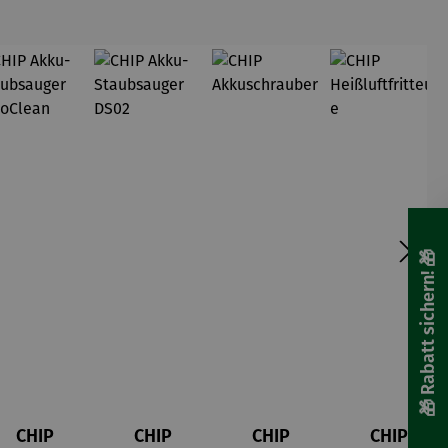
und Co.
auch bei
dir zu
Hause. Wir
mögen's
nachhaltig
: Mit
Regrow-
Projekten
🎁 Rabatt sichern! 🎁
CHIP
CHIP
CHIP
CHIP