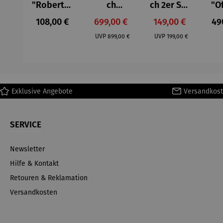
"Roberta"
ch
ch 2er Set
"O
– Anna
Aluminium
– Dalias
Fen
Regulärer Preis:
Verkaufspreis:
Verkaufspreis:
Reg
108,00 €
699,00 €
149,00 €
49
Mütz
– Valor
Col
Regulärer Preis:
Regulärer Preis:
(1
UVP
899,00 €
UVP
199,00 €
H
Ma
Exklusive Angebote
Versandkost
SERVICE
Newsletter
Hilfe & Kontakt
Retouren & Reklamation
Versandkosten