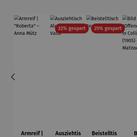
Rabatt
Rabatt
22% gespart
25% gespart
Armreif |
Ausziehtis
Beistelltis
B