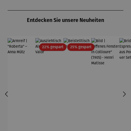
Reiseführ
r 
er
EA
Produktgalerie überspringen
Entdecken Sie unsere Neuheiten
Rabatt
Rabatt
22% gespart
25% gespart