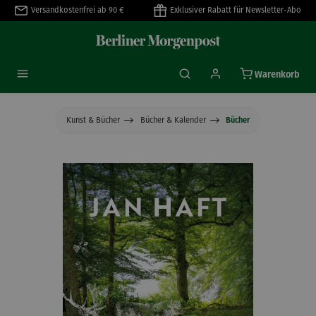
Versandkostenfrei ab 90 €
Exklusiver Rabatt für Newsletter-Abo
alt springen
Warenkorb
Kunst & Bücher
Bücher & Kalender
Bücher
Bildergalerie überspringen