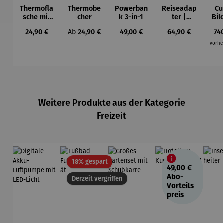
Thermofla
Thermobe
Powerban
Reiseadap
Cu
sche mit
cher
k 3-in-1
ter |
Bil
Einhandve
ausziehba
B
Regulärer Preis:
Regulärer Preis:
Regulärer Preis:
Regulärer Preis:
Reg
24,90 €
Ab
24,90 €
49,00 €
64,90 €
74
rschluss
res USB-C
(2
Kabel
Ho
vorhe
Müh
Gar
Produktgalerie überspringen
Weitere Produkte aus der Kategorie
Freizeit
Rabatt
18% gespart
49,00 €
Abo-
Derzeit vergriffen
Vorteils
preis