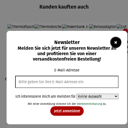
Kunden kauften auch
62
×
Ab
Newsletter
Vo
Melden Sie sich jetzt für unseren Newsletter an
pr
und profitieren Sie von einer
versandkostenfreien Bestellung!
E-Mail-Adresse
Ich interessiere mich am meisten für
Mit einer Anmeldung stimme ich der
Werbevereinbarung
zu.
Jetzt anmelden!