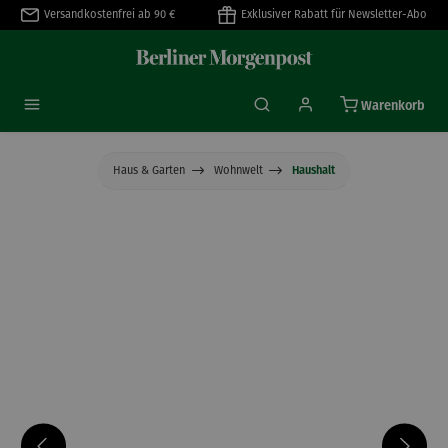
Versandkostenfrei ab 90 €
Exklusiver Rabatt für Newsletter-Abo
alt springen
Warenkorb
Haus & Garten
Wohnwelt
Haushalt
Bildergalerie überspringen