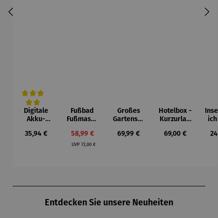
Digitale
Fußbad
Großes
Hotelbox -
Ins
Durchschnittliche Bewertung von 5 von 5 Sternen
Akku-
Fußmassa
Gartenset
Kurzurlau
ich
Luftpumpe
gegerät
mit
b für 2
Regulärer Preis:
Verkaufspreis:
Regulärer Preis:
Regulärer Preis:
Re
35,94 €
58,99 €
69,99 €
69,00 €
24
mit LED-
Schubkarr
Regulärer Preis:
Licht
e
UVP
72,00 €
Produktgalerie überspringen
Entdecken Sie unsere Neuheiten