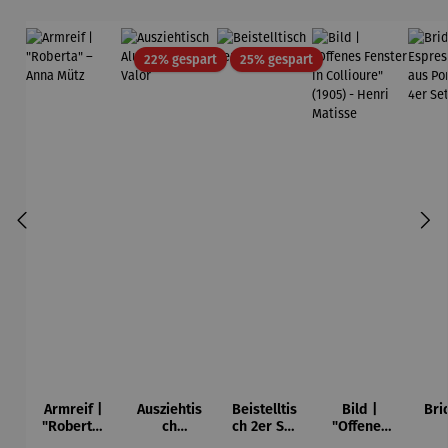
Rabatt
Rabatt
22% gespart
25% gespart
Armreif |
Ausziehtis
Beistelltis
Bild |
Bri
"Roberta"
ch
ch 2er Set
"Offenes
– Anna
Aluminium
– Dalias
Fenster in
Esp