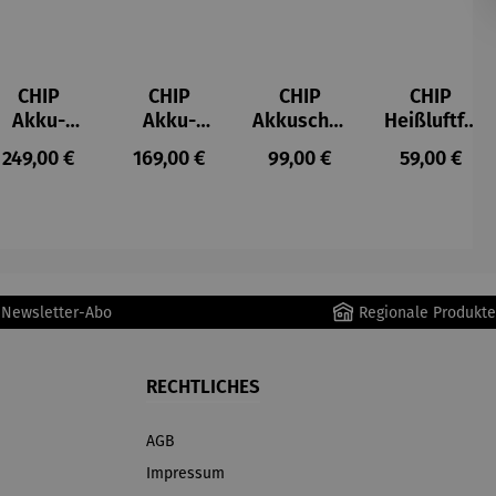
CHIP
CHIP
CHIP
CHIP
Akku-
Akku-
Akkuschra
Heißluftfri
Staubsau
Staubsau
uber
tteuse
s:
Regulärer Preis:
Regulärer Preis:
Regulärer Preis:
Regulärer P
249,00 €
169,00 €
99,00 €
59,00 €
ger
ger DS02
AutoClean
r Newsletter-Abo
Regionale Produkte
RECHTLICHES
AGB
Impressum