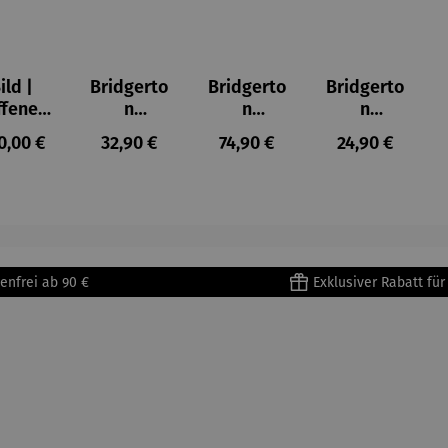
ild |
Bridgerto
Bridgerto
Bridgerto
ffenes
n
n
n
ster in
Espresso
Espressot
Zuckerdo
ulärer Preis:
Regulärer Preis:
Regulärer Preis:
Regulärer Prei
0,00 €
32,90 €
74,90 €
24,90 €
lioure"
becher
assen Set
se aus
905) -
aus
| 4 Tassen
Porzellan
enri
Porzellan
&
tisse
| 4er Set
Untertass
en mit
Metallges
enfrei ab 90 €
Exklusiver Rabatt fü
tell