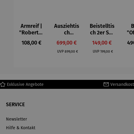
Armreif |
Ausziehtis
Beistelltis
B
"Roberta"
ch
ch 2er Set
"O
– Anna
Aluminium
– Dalias
Fen
Regulärer Preis:
Verkaufspreis:
Verkaufspreis:
Reg
108,00 €
699,00 €
149,00 €
49
Mütz
– Valor
Col
Regulärer Preis:
Regulärer Preis:
(1
UVP
899,00 €
UVP
199,00 €
H
Ma
Exklusive Angebote
Versandkost
SERVICE
Newsletter
Hilfe & Kontakt