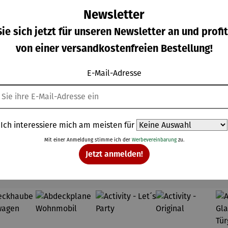
Newsletter
ie sich jetzt für unseren Newsletter an und profit
rradhe
Fahrradhe
Fahrradhe
Fahrradhe
von einer versandkostenfreien Bestellung!
 inkl.
lm mit
lm mit
lm mit
SOS-
Beleuchtu
Visier,
Visier,
E-Mail-Adresse
gulärer Preis:
Regulärer Preis:
Regulärer Preis:
Regulärer Prei
9,95 €
85,00 €
99,95 €
99,95 €
larm,
ng, Blinker
Bremslich
Bremslich
nker &
&
t und SOS-
t und SOS-
mslich
Bremslich
Alarm –
Alarm –
t
t
LIVALL L23
LIVALL L23
gelb
Ich interessiere mich am meisten für
Mit einer Anmeldung stimme ich der
Werbevereinbarung
zu.
Jetzt anmelden!
Topseller der Kategorie Freizeit & Gesundheit