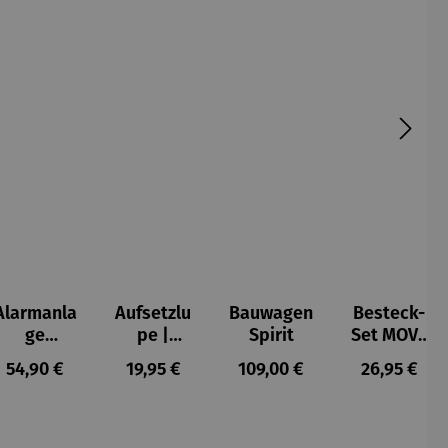
Alarmanla
Aufsetzlu
Bauwagen
Besteck-
ge
pe |
Spirit
Set MOVE
Glasbruch
10fache
4-teilig
s:
Regulärer Preis:
Regulärer Preis:
Regulärer Preis:
Regulärer P
54,90 €
19,95 €
109,00 €
26,95 €
und
Vergrößer
Türgriff-
ung
Alarm