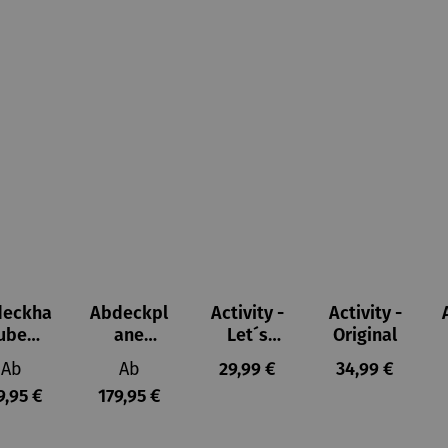
deckha
Abdeckpl
Activity -
Activity -
ube
ane
Let´s
Original
hnwag
Wohnmob
Party
Regulärer Preis:
Regulärer Preis:
Regulärer Preis:
Regulärer Prei
Ab
Ab
29,99 €
34,99 €
en
il
9,95 €
179,95 €