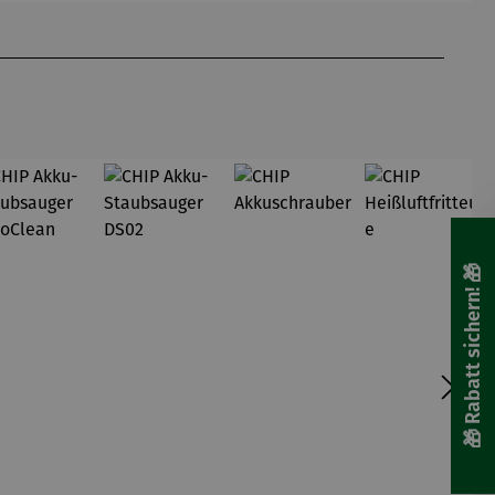
🎁 Rabatt sichern! 🎁