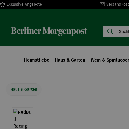
Exklusive Angebote
Versandkost
springen
Zur Hauptnavigation springen
Heimatliebe
Haus & Garten
Wein & Spirituose
Haus & Garten
Bildergalerie überspringen