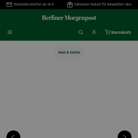
Versandkostenfrei ab 90 €
Exklusiver Rabatt für Newsletter-Abo
alt springen
Warenkorb
Haus & Garten
Bildergalerie überspringen