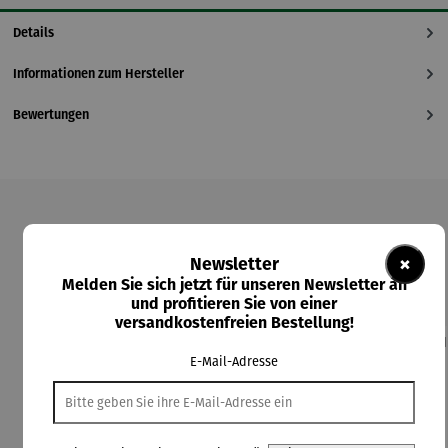
Details
Informationen zum Hersteller
Bewertungen
Produktgalerie überspringen
×
Newsletter
Kunden kauften auch
Melden Sie sich jetzt für unseren Newsletter an
und profitieren Sie von einer
versandkostenfreien Bestellung!
E-Mail-Adresse