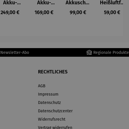
Akku-
Akku-
Akkuschra
Heißluftfri
Staubsau
Staubsau
uber
tteuse
s:
Regulärer Preis:
Regulärer Preis:
Regulärer Preis:
Regulärer P
249,00 €
169,00 €
99,00 €
59,00 €
ger
ger DS02
AutoClean
r Newsletter-Abo
Regionale Produkte
RECHTLICHES
AGB
Impressum
Datenschutz
Datenschutzcenter
Widerrufsrecht
Vertrag widerrufen