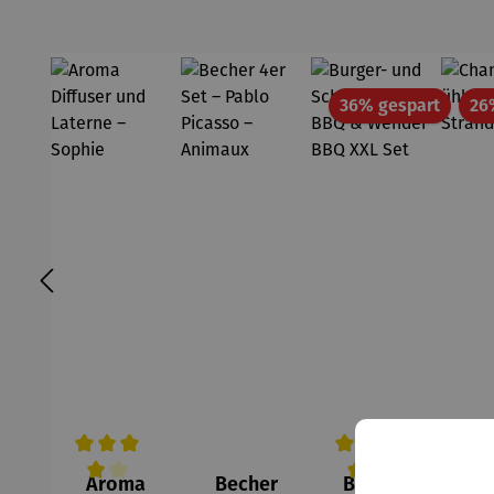
Rabatt
36% gespart
26
Aroma
Becher
Burger-
Ch