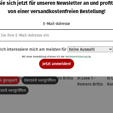
wertung von 4 von 5 Sternen
ie sich jetzt für unseren Newsletter an und profit
kühler
assen 2er-
Becherhal
BBQ
für
Set –
ter
von einer versandkostenfreien Bestellung!
rkaufspreis:
Regulärer Preis:
Regulärer Preis:
Verkaufspreis:
,00 €
29,90 €
29,00 €
13,95 €
UVP
andkör
Bridgerto
Regulärer Preis:
Regulärer Preis:
be
n
VP
79,95 €
17,95 €
E-Mail-Adresse
Ich interessiere mich am meisten für
Topseller der Kategorie Wohnwelt
Mit einer Anmeldung stimme ich der
Werbevereinbarung
zu.
Jetzt anmelden!
Rabatt
% gespart
Derzeit vergriffen
zeit vergriffen