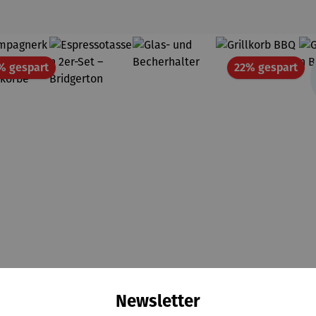
Rabatt
Rab
% gespart
22% gespart
Newsletter
ampagn
Espressot
Glas- und
Grillkorb