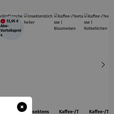
13,95 €
att
Abo-
Vorteilsprei
s
×
Grillpfänn
Insektens
Kaffee-/T
Kaffee-/T