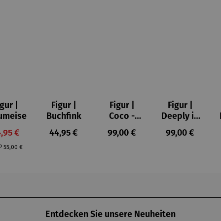
igur |
Figur |
Figur |
Figur |
umeise
Buchfink
Coco -
Deeply in
Romero
Love 1 -
rkaufspreis:
Regulärer Preis:
Regulärer Preis:
Regulärer Prei
,95 €
44,95 €
99,00 €
99,00 €
Britto
Romero
Regulärer Preis:
Britto
P
55,00 €
Entdecken Sie unsere Neuheiten