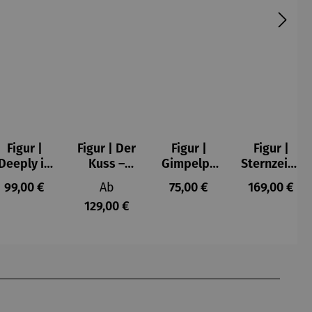
Figur |
Figur | Der
Figur |
Figur |
Deeply in
Kuss –
Gimpelpa
Sternzeich
Love 2 -
Gustav
ar
en -
s:
Regulärer Preis:
Regulärer Preis:
Regulärer Preis:
Regulärer P
99,00 €
Ab
75,00 €
169,00 €
Romero
Klimt
männlich
129,00 €
Britto