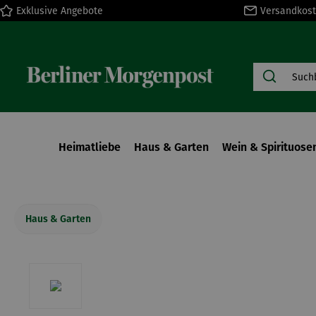
Exklusive Angebote
Versandkost
springen
Zur Hauptnavigation springen
Heimatliebe
Haus & Garten
Wein & Spirituose
Haus & Garten
Bildergalerie überspringen