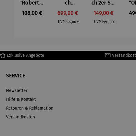
"Roberta"
ch
ch 2er Set
"O
– Anna
Aluminium
– Dalias
Fen
Regulärer Preis:
Verkaufspreis:
Verkaufspreis:
Reg
108,00 €
699,00 €
149,00 €
49
Mütz
– Valor
Col
Regulärer Preis:
Regulärer Preis:
(1
UVP
899,00 €
UVP
199,00 €
H
Ma
Exklusive Angebote
Versandkost
SERVICE
Newsletter
Hilfe & Kontakt
Retouren & Reklamation
Versandkosten