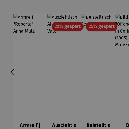
Rabatt
Rabatt
22% gespart
25% gespart
Armreif |
Ausziehtis
Beistelltis
B