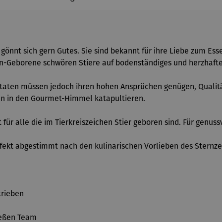
gönnt sich gern Gutes. Sie sind bekannt für ihre Liebe zum Ess
hen-Geborene schwören Stiere auf bodenständiges und herzhaftes
aten müssen jedoch ihren hohen Ansprüchen genügen, Qualität h
ten in den Gourmet-Himmel katapultieren.
für alle die im Tierkreiszeichen Stier geboren sind. Für gen
rfekt abgestimmt nach den kulinarischen Vorlieben des Sternz
trieben
ießen Team