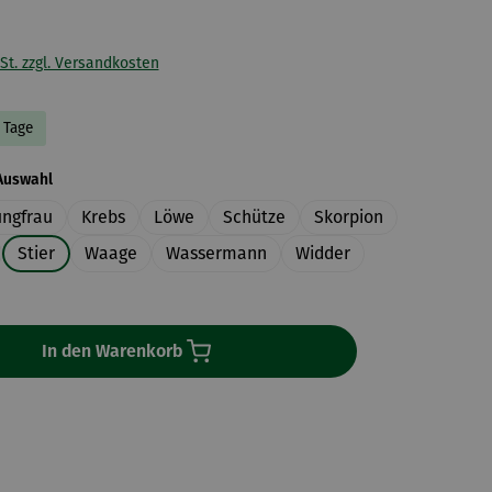
St. zzgl. Versandkosten
3 Tage
auswählen
Auswahl
ungfrau
Krebs
Löwe
Schütze
Skorpion
Stier
Waage
Wassermann
Widder
In den Warenkorb