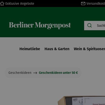
Exklusive Angebote
Versandkost
springen
Zur Hauptnavigation springen
Heimatliebe
Haus & Garten
Wein & Spirituose
Geschenkideen
Geschenkideen unter 50 €
Bildergalerie überspringen