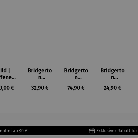
ild |
Bridgerto
Bridgerto
Bridgerto
ffenes
n
n
n
ster in
Espresso
Espressot
Zuckerdo
ulärer Preis:
Regulärer Preis:
Regulärer Preis:
Regulärer Prei
0,00 €
32,90 €
74,90 €
24,90 €
lioure"
becher
assen Set
se aus
905) -
aus
| 4 Tassen
Porzellan
enri
Porzellan
&
tisse
| 4er Set
Untertass
en mit
Metallges
enfrei ab 90 €
Exklusiver Rabatt fü
tell