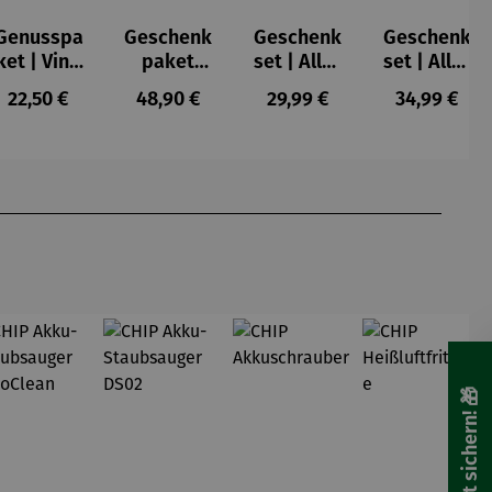
Genusspa
Geschenk
Geschenk
Geschenk
ket | Vino
paket
set | Alles
set | Alles
y Olivas
Rotwein
liebe zum
Liebe zum
s:
Regulärer Preis:
Regulärer Preis:
Regulärer Preis:
Regulärer P
22,50 €
48,90 €
29,99 €
34,99 €
3er Set |
Muttertag
Vatertag
Prunkstüc
ke
🎁 Rabatt sichern! 🎁