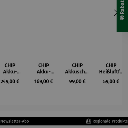
CHIP
CHIP
CHIP
CHIP
Akku-
Akku-
Akkuschra
Heißluftfri
Staubsau
Staubsau
uber
tteuse
s:
Regulärer Preis:
Regulärer Preis:
Regulärer Preis:
Regulärer P
249,00 €
169,00 €
99,00 €
59,00 €
ger
ger DS02
AutoClean
r Newsletter-Abo
Regionale Produkte