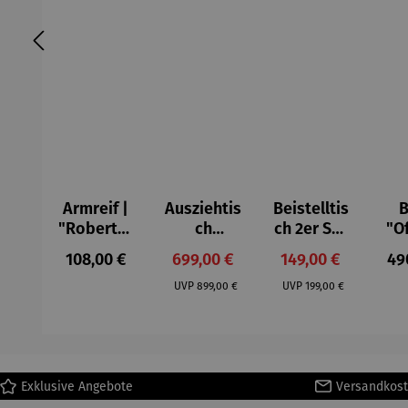
Armreif |
Ausziehtis
Beistelltis
B
"Roberta"
ch
ch 2er Set
"O
– Anna
Aluminium
– Dalias
Fen
Regulärer Preis:
Verkaufspreis:
Verkaufspreis:
Reg
108,00 €
699,00 €
149,00 €
49
Mütz
– Valor
Col
Regulärer Preis:
Regulärer Preis:
(1
UVP
899,00 €
UVP
199,00 €
H
Ma
Exklusive Angebote
Versandkost