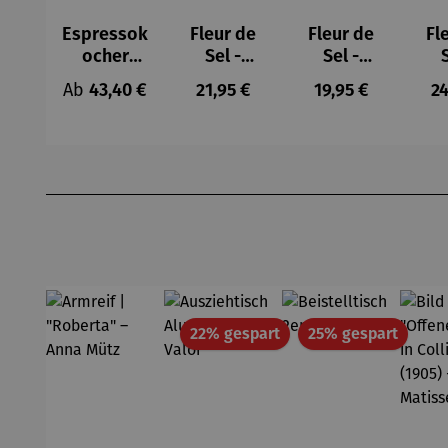
Espressok
Fleur de
Fleur de
Fl
ocher
Sel -
Sel -
Geschenk
Geschenk
Geschenk
Ge
Regulärer Preis:
Regulärer Preis:
Regulärer Preis:
Re
Ab
43,40 €
21,95 €
19,95 €
24
set –
box
box
Bialetti
Mitbrings
Mitbrings
Mit
Moka
el
el Spicy
el
Express
Karamell
Produktgalerie überspringen
Rabatt
Rabatt
22% gespart
25% gespart