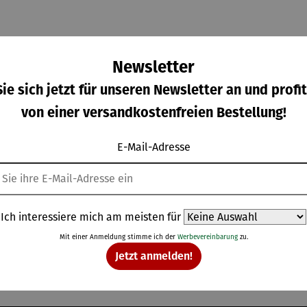
Newsletter
ie sich jetzt für unseren Newsletter an und profit
von einer versandkostenfreien Bestellung!
E-Mail-Adresse
ampagn
Eiskugel |
Eiskühler
Korkenzie
kühler
Collins
FROID
her mit
IZZA
integriert
gulärer Preis:
Regulärer Preis:
Regulärer Preis:
Regulärer Pre
9,00 €
24,90 €
169,00 €
37,95 €
Ich interessiere mich am meisten für
em
Kapselsch
Mit einer Anmeldung stimme ich der
Werbevereinbarung
zu.
neider |
Jetzt anmelden!
VINOSO