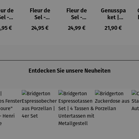
eur de
Fleur de
Fleur de
Genusspa
Sel -
Sel -
Sel -
ket |
schenk
Geschenk
Kräuterbo
Pasta e
gulärer Preis:
Regulärer Preis:
Regulärer Preis:
Regulärer Prei
,95 €
24,95 €
24,99 €
21,90 €
box
box
x Bio
Basta
brings
Mitbrings
 Sweet
el Vegan
Entdecken Sie unsere Neuheiten