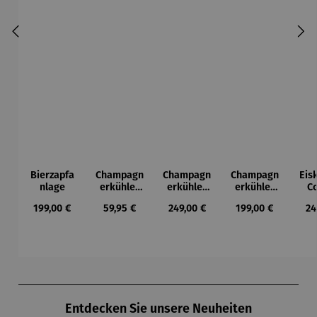
Bierzapfa
Champagn
Champagn
Champagn
Eis
nlage
erkühler
erkühler
erkühler
Co
aus
MONACO
NIZZA
Regulärer Preis:
Regulärer Preis:
Regulärer Preis:
Regulärer Preis:
Re
199,00 €
59,95 €
249,00 €
199,00 €
24
Edelstahl
Produktgalerie überspringen
Entdecken Sie unsere Neuheiten