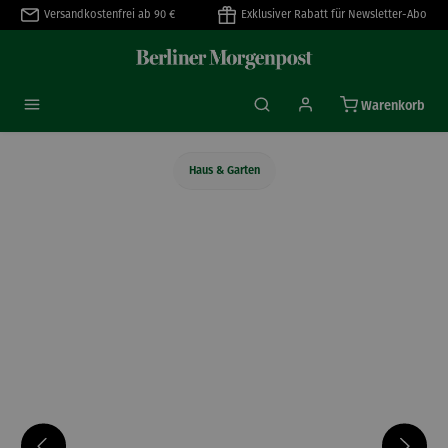
Versandkostenfrei ab 90 €
Exklusiver Rabatt für Newsletter-Abo
alt springen
Warenkorb
Haus & Garten
Bildergalerie überspringen