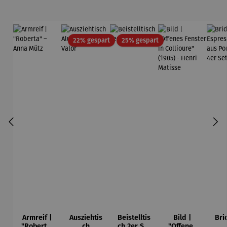
Rabatt
Rabatt
22% gespart
25% gespart
Armreif |
Ausziehtis
Beistelltis
Bild |
Bri
"Roberta"
ch
ch 2er Set
"Offenes