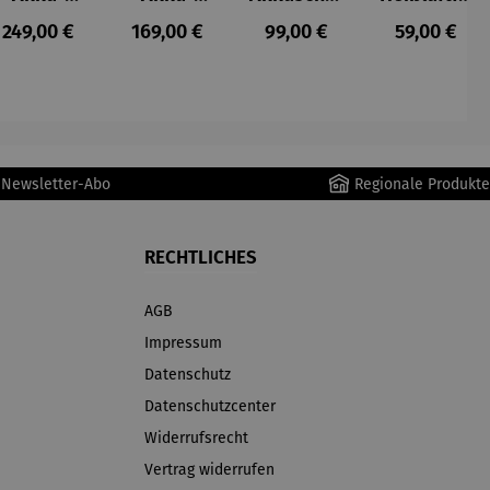
Staubsau
Staubsau
uber
tteuse
s:
Regulärer Preis:
Regulärer Preis:
Regulärer Preis:
Regulärer P
249,00 €
169,00 €
99,00 €
59,00 €
ger
ger DS02
AutoClean
r Newsletter-Abo
Regionale Produkte
RECHTLICHES
AGB
Impressum
Datenschutz
Datenschutzcenter
Widerrufsrecht
Vertrag widerrufen