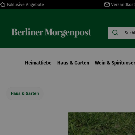
Exklusive Angebote
Versandkost
springen
Zur Hauptnavigation springen
Heimatliebe
Haus & Garten
Wein & Spirituose
Haus & Garten
Bildergalerie überspringen