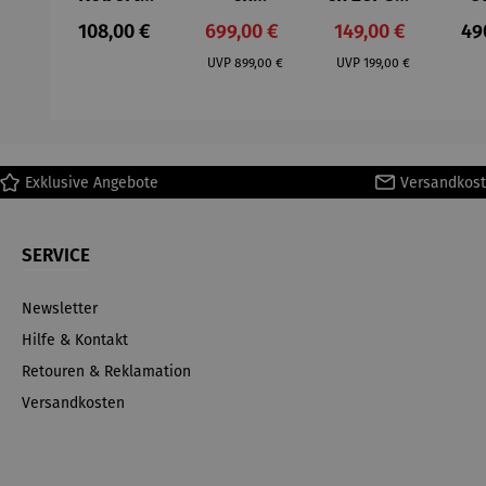
– Anna
Aluminium
– Dalias
Fen
Regulärer Preis:
Verkaufspreis:
Verkaufspreis:
Reg
108,00 €
699,00 €
149,00 €
49
Mütz
– Valor
Col
Regulärer Preis:
Regulärer Preis:
(1
UVP
899,00 €
UVP
199,00 €
H
Ma
Exklusive Angebote
Versandkost
SERVICE
Newsletter
Hilfe & Kontakt
Retouren & Reklamation
Versandkosten