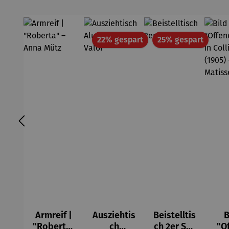
Rabatt
Rabatt
22% gespart
25% gespart
Armreif |
Ausziehtis
Beistelltis
B
"Roberta"
ch
ch 2er Set
"O