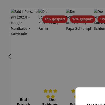
Rabatt
Rabatt
17% gespart
17% gespart
17
Bild |
Die
Die
Durchschnittliche Bewertung von 5 v
Durchschnittliche Be
Durc
Porsche
Schlümpfe
Schlümpfe
Sch