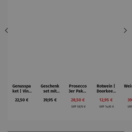
Genusspa
Geschenk
Prosecco
Rotwein |
Wei
ket | Vino
set mit
3er Paket
Doorkeep
y Olivas
Rotwein |
| Bio
er Shiraz
Süd
Regulärer Preis:
Regulärer Preis:
Verkaufspreis:
Verkaufspreis:
Ve
22,50 €
39,95 €
28,50 €
12,95 €
39
Schlaraffe
Prosecco
Jah
Regulärer Preis:
Regulärer Preis:
nland
DOC
2
UVP
59,70 €
UVP
14,95 €
UV
Produktgalerie überspringen