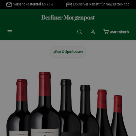
Versandkostenfrei ab 90 €
Exklusiver Rabatt für Newsletter-Abo
alt springen
Warenkorb
Wein & Spirituosen
Bildergalerie überspringen