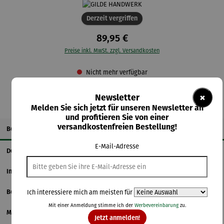
Derzeit vergriffen
89,95 €
Preise inkl. MwSt. zzgl. Versandkosten
Nicht mehr verfügbar
×
Newsletter
Melden Sie sich jetzt für unseren Newsletter an
und profitieren Sie von einer
versandkostenfreien Bestellung!
Beschreibung
E-Mail-Adresse
Details
Informationen zum Hersteller
Bewertungen
Ich interessiere mich am meisten für
Mit einer Anmeldung stimme ich der
Werbevereinbarung
zu.
Magazinbeitrag
Jetzt anmelden!