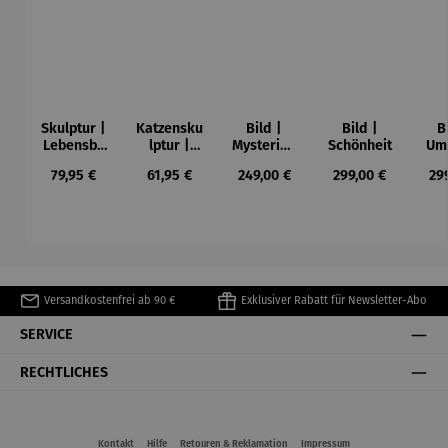
Skulptur |
Katzensku
Bild |
Bild |
B
Lebensba
lptur |
Mysteriou
Schönheit
Umb
um
Streetart
s
Me
Regulärer Preis:
Regulärer Preis:
Regulärer Preis:
Regulärer Preis:
Reg
79,95 €
61,95 €
249,00 €
299,00 €
29
Staircase
Versandkostenfrei ab 90 €
Exklusiver Rabatt für Newsletter-Abo
SERVICE
RECHTLICHES
Kontakt
Hilfe
Retouren & Reklamation
Impressum