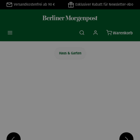
Versandkostenfrei ab 90 €
Exklusiver Rabatt für Newsletter-Abo
alt springen
Warenkorb
Haus & Garten
Bildergalerie überspringen