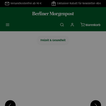
Versandkostenfrei ab 90 €
Exklusiver Rabatt für Newsletter-Abo
alt springen
Warenkorb
Freizeit & Gesundheit
Bildergalerie überspringen