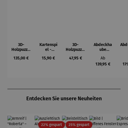
3D-
Kartenspi
3D-
Abdeckha
Abd
Holzpuzzle
el -
Holzpuzzle
ube
- Set
Mahlzeit
Eulen-
Wohnwag
Woh
Regulärer Preis:
Regulärer Preis:
Regulärer Preis:
Regulärer Prei
135,00 €
15,90 €
47,95 €
Ab
Weltkarte
Pendeluhr
en
139,95 €
17
Produktgalerie überspringen
Entdecken Sie unsere Neuheiten
Rabatt
Rabatt
22% gespart
25% gespart