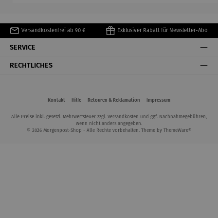
Versandkostenfrei ab 90 €
Exklusiver Rabatt für Newsletter-Abo
SERVICE
RECHTLICHES
Kontakt
Hilfe
Retouren & Reklamation
Impressum
Alle Preise inkl. gesetzl. Mehrwertsteuer zzgl.
Versandkosten
und ggf. Nachnahmegebühren,
wenn nicht anders angegeben.
© 2026 Morgenpost-Shop - Alle Rechte vorbehalten. Theme by
ThemeWare®