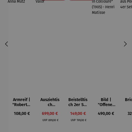
Armreif |
Ausziehtis
Beistelltis
Bild |
Bri
"Roberta"
ch
ch 2er Set
"Offenes
– Anna
Aluminium
– Dalias
Fenster in
Esp
Regulärer Preis:
Verkaufspreis:
Verkaufspreis:
Regulärer Preis:
Re
108,00 €
699,00 €
149,00 €
490,00 €
32
Mütz
– Valor
Collioure"
ech
Regulärer Preis:
Regulärer Preis:
(1905) -
Por
UVP
899,00 €
UVP
199,00 €
Henri
| 4
Matisse