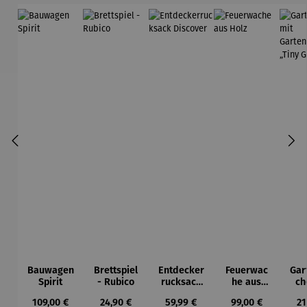
Bauwagen
Brettspiel
Entdecker
Feuerwac
Gar
Spirit
- Rubico
rucksack
he aus
ch
Discover
Holz
Gar
Regulärer Preis:
Regulärer Preis:
Regulärer Preis:
Regulärer Preis:
Re
109,00 €
24,90 €
59,99 €
99,00 €
21
k